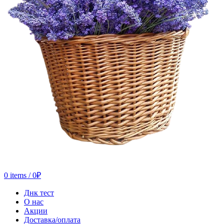
0
items
/
0
₽
Днк тест
О нас
Акции
Доставка/оплата