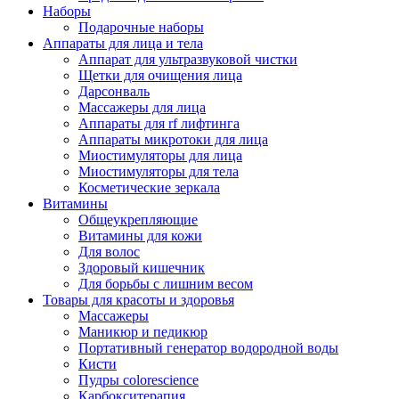
Наборы
Подарочные наборы
Аппараты для лица и тела
Аппарат для ультразвуковой чистки
Щетки для очищения лица
Дарсонваль
Массажеры для лица
Аппараты для rf лифтинга
Аппараты микротоки для лица
Миостимуляторы для лица
Миостимуляторы для тела
Косметические зеркала
Витамины
Общеукрепляющие
Витамины для кожи
Для волос
Здоровый кишечник
Для борьбы с лишним весом
Товары для красоты и здоровья
Массажеры
Маникюр и педикюр
Портативный генератор водородной воды
Кисти
Пудры colorescience
Карбокситерапия