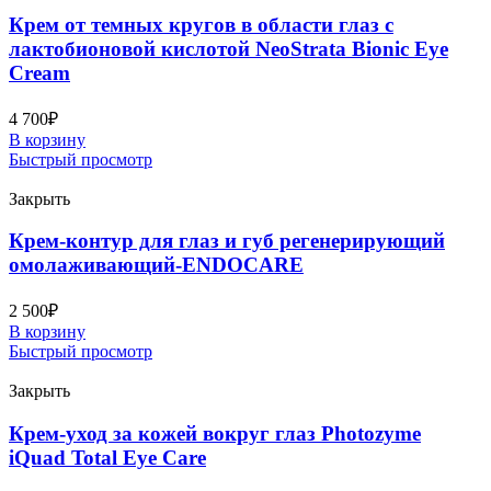
Крем от темных кругов в области глаз с
лактобионовой кислотой NeoStrata Bionic Eye
Cream
4 700
₽
В корзину
Быстрый просмотр
Закрыть
Крем-контур для глаз и губ регенерирующий
омолаживающий-ENDOCARE
2 500
₽
В корзину
Быстрый просмотр
Закрыть
Крем-уход за кожей вокруг глаз Photozyme
iQuad Total Eye Care