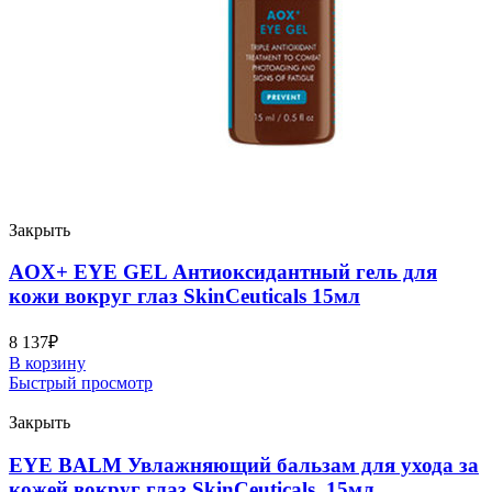
Закрыть
AOX+ EYE GEL Антиоксидантный гель для
кожи вокруг глаз SkinCeuticals 15мл
8 137
₽
В корзину
Быстрый просмотр
Закрыть
EYE BALM Увлажняющий бальзам для ухода за
кожей вокруг глаз SkinCeuticals, 15мл