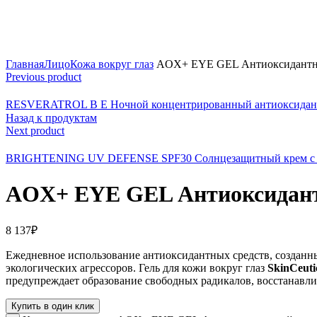
Click to enlarge
Главная
Лицо
Кожа вокруг глаз
AOX+ EYE GEL Антиоксидантный 
Previous product
RESVERATROL B E Ночной концентрированный антиоксидантны
Назад к продуктам
Next product
BRIGHTENING UV DEFENSE SPF30 Солнцезащитный крем с комп
AOX+ EYE GEL Антиоксидантны
8 137
₽
Ежедневное использование антиоксидантных средств, созданных
экологических агрессоров. Гель для кожи вокруг глаз
SkinCeuti
предупреждает образование свободных радикалов, восстанавлив
Купить в один клик