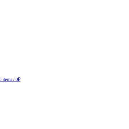
0
items
/
0
₽