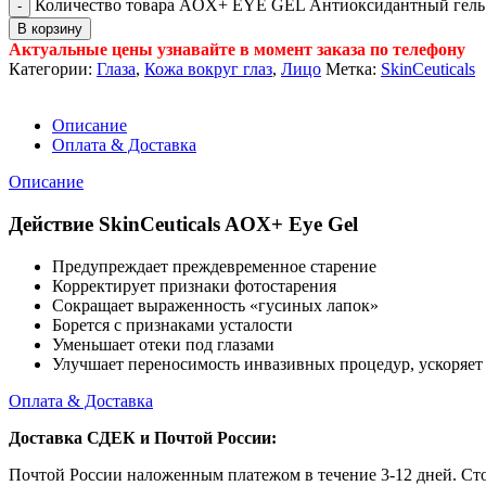
Количество товара AOX+ EYE GEL Антиоксидантный гель дл
В корзину
Актуальные цены узнавайте в момент заказа по телефону
Категории:
Глаза
,
Кожа вокруг глаз
,
Лицо
Метка:
SkinCeuticals
Описание
Оплата & Доставка
Описание
Действие SkinCeuticals AOX+ Eye Gel
Предупреждает преждевременное старение
Корректирует признаки фотостарения
Сокращает выраженность «гусиных лапок»
Борется с признаками усталости
Уменьшает отеки под глазами
Улучшает переносимость инвазивных процедур, ускоряет
Оплата & Доставка
Доставка СДЕК и Почтой России:
Почтой России наложенным платежом в течение 3-12 дней. Ст