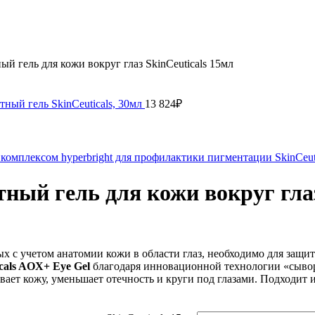
гель для кожи вокруг глаз SkinCeuticals 15мл
й гель SkinCeuticals, 30мл
13 824
₽
лексом hyperbright для профилактики пигментации SkinCeuti
й гель для кожи вокруг глаз 
 с учетом анатомии кожи в области глаз, необходимо для защит
cals AOX+ Eye Gel
благодаря инновационной технологии «сыво
ает кожу, уменьшает отечность и круги под глазами. Подходит 