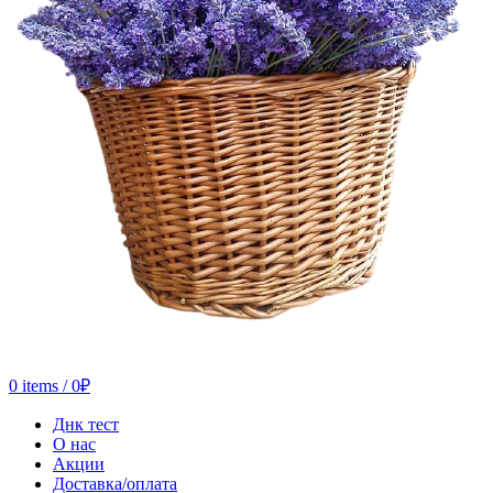
0
items
/
0
₽
Днк тест
О нас
Акции
Доставка/оплата