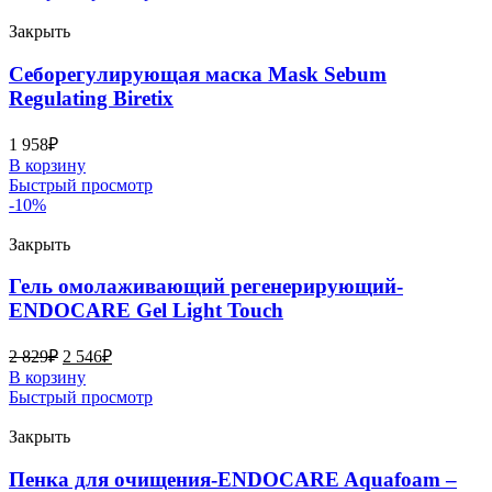
Закрыть
Себорегулирующая маска Mask Sebum
Regulating Biretix
1 958
₽
В корзину
Быстрый просмотр
-10%
Закрыть
Гель омолаживающий регенерирующий-
ENDOCARE Gel Light Touch
2 829
₽
2 546
₽
В корзину
Быстрый просмотр
Закрыть
Пенка для очищения-ENDOCARE Aquafoam –