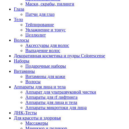
Маски, скрабы, пилинги
Глаза
Патчи для глаз
Тело
Тейпирование
Увлажнение и тонус
Целлюлит
Волосы
Аксессуары для волос
Выпадение волос
Декоративная косметика и пудры Colorescense
Наборы
Подарочные наборы
Витамины
Витамины для кожи
Волосы
Аппараты для лица и тела
Аппарат для ультразвуковой чистки
Аппараты для rf лифтинга
Аппараты для лица и тела
Аппараты микротоки для лица
ДНК-Тесты
Для красоты и здоровья
Массажеры
Маникюр и педикюр