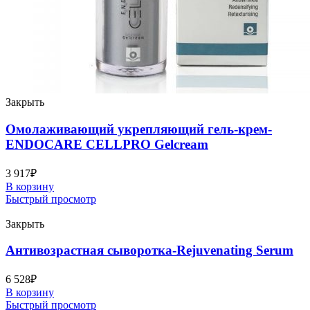
Закрыть
Омолаживающий укрепляющий гель-крем-
ENDOCARE CELLPRO Gelcream
3 917
₽
В корзину
Быстрый просмотр
Закрыть
Антивозрастная сыворотка-Rejuvenating Serum
6 528
₽
В корзину
Быстрый просмотр