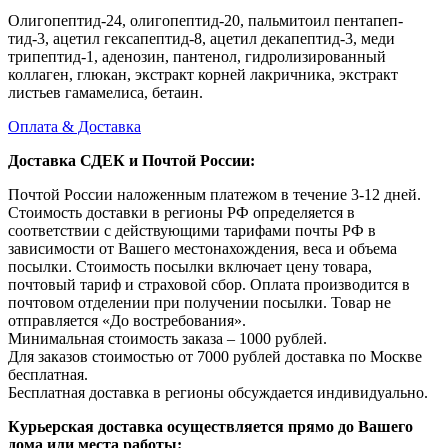
Олигопептид‑24, олигопептид‑20, пальмитоил пентапеп‑
тид‑3, ацетил гексапептид‑8, ацетил декапептид‑3, меди
трипептид‑1, аденозин, пантенол, гидролизированный
коллаген, глюкан, экстракт корней лакричника, экстракт
листьев гамамелиса, бетаин.
Оплата & Доставка
Доставка СДЕК и Почтой России:
Почтой России наложенным платежом в течение 3-12 дней.
Стоимость доставки в регионы РФ определяется в
соответствии с действующими тарифами почты РФ в
зависимости от Вашего местонахождения, веса и объема
посылки. Стоимость посылки включает цену товара,
почтовый тариф и страховой сбор. Оплата производится в
почтовом отделении при получении посылки. Товар не
отправляется «До востребования».
Минимальная стоимость заказа – 1000 рублей.
Для заказов стоимостью от 7000 рублей доставка по Москве
бесплатная.
Бесплатная доставка в регионы обсуждается индивидуально.
Курьерская доставка осуществляется прямо до Вашего
дома или места работы: