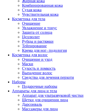
Жирная кожа
Комбинированная кожа
Сухая кожа
Чувствительная кожа
Косметика для тела
Очищение
Увлажнение и тонус
Защита от солнца
Целлюлит
Рубцы и растяжки
Тейпирование
Крема для ног- подология
Косметика для волос
Очищение и уход
Маски
Сухость и ломкость
Выпадение волос
Средства для лечения перхоти
Наборы
Подарочные наборы
Аппараты для лица и тела
Аппарат для ультразвуковой чистки
Щетки для очищения лица
Дарсонваль
Массажеры для лица