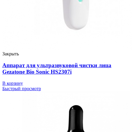
Закрыть
Аппарат для ультразвуковой чистки лица
Gezatone Bio Sonic HS2307i
В корзину
Быстрый просмотр