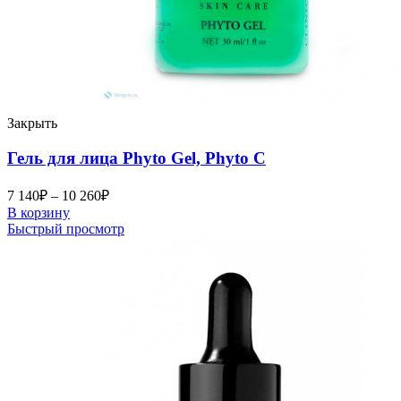
Закрыть
Гель для лица Phyto Gel, Phyto C
7 140
₽
–
10 260
₽
В корзину
Быстрый просмотр