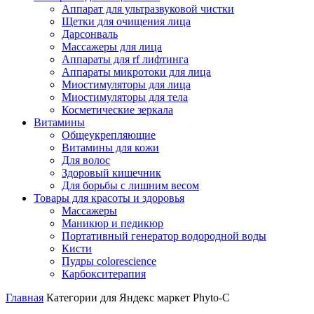
Аппарат для ультразвуковой чистки
Щетки для очищения лица
Дарсонваль
Массажеры для лица
Аппараты для rf лифтинга
Аппараты микротоки для лица
Миостимуляторы для лица
Миостимуляторы для тела
Косметические зеркала
Витамины
Общеукрепляющие
Витамины для кожи
Для волос
Здоровый кишечник
Для борьбы с лишним весом
Товары для красоты и здоровья
Массажеры
Маникюр и педикюр
Портативный генератор водородной воды
Кисти
Пудры colorescience
Карбокситерапия
Главная
Категории для Яндекс маркет
Phyto-C