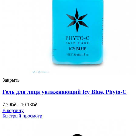
Закрыть
Гель для лица увлажняющий Icy Blue, Phyto-C
7 790
₽
–
10 130
₽
В корзину
Быстрый просмотр