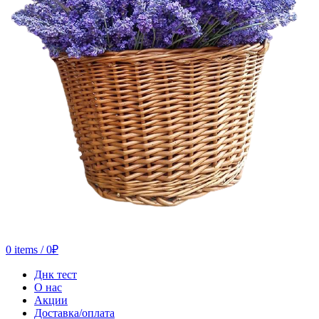
0
items
/
0
₽
Днк тест
О нас
Акции
Доставка/оплата