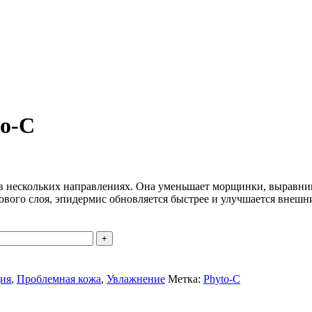
to-C
 в нескольких направлениях. Она уменьшает морщинки, выравнив
вого слоя, эпидермис обновляется быстрее и улучшается внешн
ия
,
Проблемная кожа
,
Увлажнение
Метка:
Phyto-C