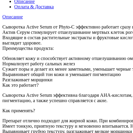
Описание
Оплата & Доставка
Описание
Сыворотка Active Serum от Phyto-С эффективно работает сразу
Актив Серум стимулирует отшелушивание мертвых клеток рого
Входящие в состав растительные экстракты и фруктовые кислот
выглядит здоровее.
Преимущества продукта:
Обновляет кожу и способствует активному отшелушиванию ом
Нормализует работу сальных желез
Сужает поры и делает их менее заметными, уменьшает черные 
Выравнивает общий тон кожи и уменьшает пигментацию
Разглаживает морщинки
Как это работает?
Сыворотка Active Serum эффективна благодаря АНА-кислотам,
пигментацию, а также успешно справляется с акне.
Как применять?
Препарат отлично подходит для жирной кожи. При комбиниров
Имеет тонкую, приятную текстуру и мгновенно впитывается. Не
Выравнивает грубую текстуру, разглаживает мелкие морщинки 