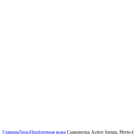
Click to enlarge
Главная
Лицо
Проблемная кожа
Сыворотка Active Serum, Phyto-