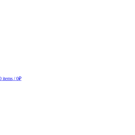
0
items
/
0
₽