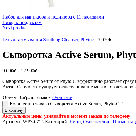
Набор для маникюра и педикюра с 11 насадками
Назад к продуктам
Next product
Гель для умывания Soothing Cleanser, Phyto-C
5 970
₽
Сыворотка Active Serum, Phy
9 090
₽
–
12 990
₽
Сыворотка Active Serum от Phyto-С эффективно работает сразу
Актив Серум стимулирует отшелушивание мертвых клеток рого
Объём
Очистить
Количество товара Сыворотка Active Serum, Phyto-C
В корзину
Актуальные цены узнавайте в момент заказа по телефону
Артикул:
WP3-0715
Категорий:
Лицо
,
Омоложение
,
Пигментац