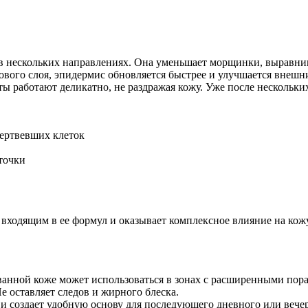
 в нескольких направлениях. Она уменьшает морщинки, выравнив
вого слоя, эпидермис обновляется быстрее и улучшается внешн
ы работают деликатно, не раздражая кожу. Уже после нескольки
ертвевших клеток
точки
 входящим в ее формул и оказывает комплексное влияние на ко
анной коже может использоваться в зонах с расширенными пор
 оставляет следов и жирного блеска.
и создает удобную основу для последующего дневного или вече