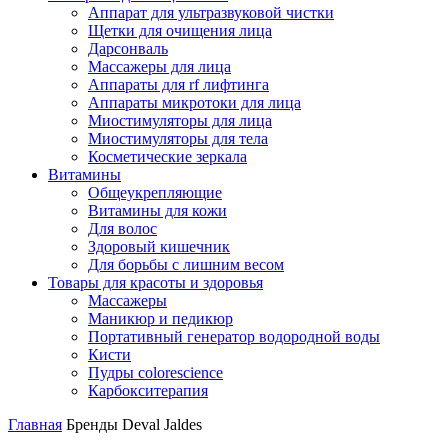
Аппарат для ультразвуковой чистки
Щетки для очищения лица
Дарсонваль
Массажеры для лица
Аппараты для rf лифтинга
Аппараты микротоки для лица
Миостимуляторы для лица
Миостимуляторы для тела
Косметические зеркала
Витамины
Общеукрепляющие
Витамины для кожи
Для волос
Здоровый кишечник
Для борьбы с лишним весом
Товары для красоты и здоровья
Массажеры
Маникюр и педикюр
Портативный генератор водородной воды
Кисти
Пудры colorescience
Карбокситерапия
Главная
Бренды
Deval Jaldes