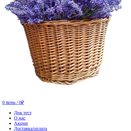
0
items
/
0
₽
Днк тест
О нас
Акции
Доставка/оплата