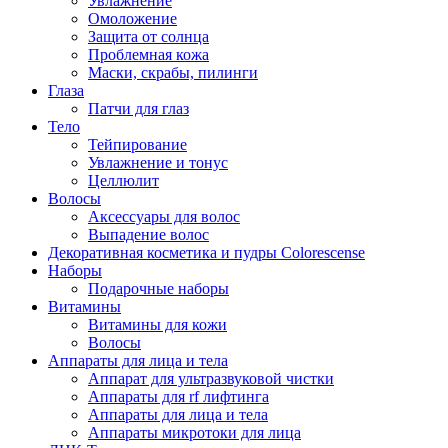
Увлажнение
Омоложение
Защита от солнца
Проблемная кожа
Маски, скрабы, пилинги
Глаза
Патчи для глаз
Тело
Тейпирование
Увлажнение и тонус
Целлюлит
Волосы
Аксессуары для волос
Выпадение волос
Декоративная косметика и пудры Colorescense
Наборы
Подарочные наборы
Витамины
Витамины для кожи
Волосы
Аппараты для лица и тела
Аппарат для ультразвуковой чистки
Аппараты для rf лифтинга
Аппараты для лица и тела
Аппараты микротоки для лица