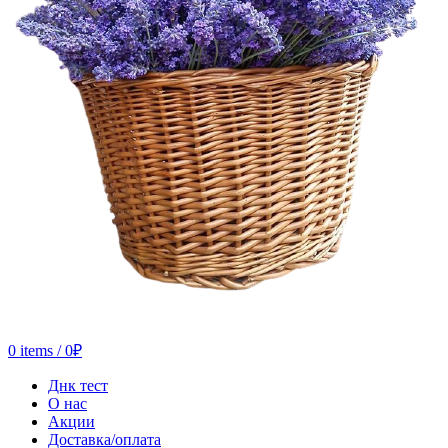
0
items
/
0
₽
Днк тест
О нас
Акции
Доставка/оплата