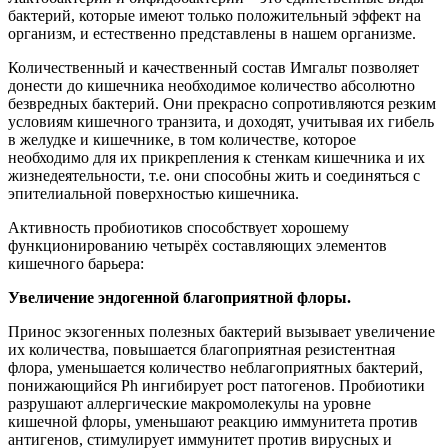
бактерий, которые имеют только положительный эффект на
организм, и естественно представлены в нашем организме.
Количественный и качественный состав Имгальт позволяет
донести до кишечника необходимое количество абсолютно
безвредных бактерий. Они прекрасно сопротивляются резким
условиям кишечного транзита, и доходят, учитывая их гибель
в желудке и кишечнике, в том количестве, которое
необходимо для их прикрепления к стенкам кишечника и их
жизнедеятельности, т.е. они способны жить и соединяться с
эпителиальной поверхностью кишечника.
Активность пробиотиков способствует хорошему
функционированию четырёх составляющих элементов
кишечного барьера:
Увеличение эндогенной благоприятной флоры.
Принос экзогенных полезных бактерий вызывает увеличение
их количества, повышается благоприятная резистентная
флора, уменьшается количество неблагоприятных бактерий,
понижающийся Ph ингибирует рост патогенов. Пробиотики
разрушают аллергические макромолекулы на уровне
кишечной флоры, уменьшают реакцию иммунитета против
антигенов, стимулирует иммунитет против вирусных и