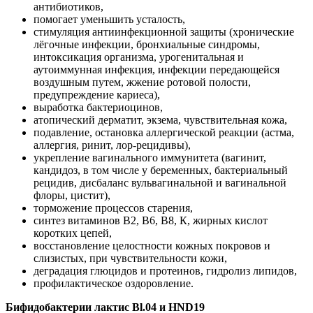
антибиотиков,
помогает уменьшить усталость,
стимуляция антиинфекционной защиты (хронические
лёгочные инфекции, бронхиальные синдромы,
интоксикация организма, урогенитальная и
аутоиммунная инфекция, инфекции передающейся
воздушным путем, жжение ротовой полости,
предупреждение кариеса),
выработка бактериоцинов,
атопический дерматит, экзема, чувствительная кожа,
подавление, остановка аллергической реакции (астма,
аллергия, ринит, лор-рецидивы),
укрепление вагинального иммунитета (вагинит,
кандидоз, в том числе у беременных, бактериальный
рецидив, дисбаланс вульвагинальной и вагинальной
флоры, цистит),
торможение процессов старения,
синтез витаминов В2, В6, В8, К, жирных кислот
коротких цепей,
восстановление целостности кожных покровов и
слизистых, при чувствительности кожи,
деградация глюцидов и протеинов, гидролиз липидов,
профилактическое оздоровление.
Бифидобактерии лактис Bl.04 и HND19