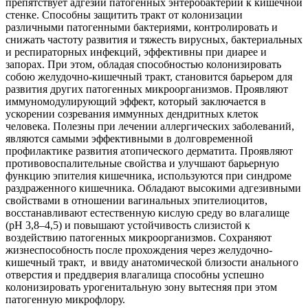
препятствует адгезии патогенных энтеробактерий к кишечной
стенке. Способны защитить тракт от колонизации
различными патогенными бактериями, контролировать и
снижать частоту развития и тяжесть вирусных, бактериальных
и респираторных инфекций, эффективны при диарее и
запорах. При этом, обладая способностью колонизировать
собою желудочно-кишечный тракт, становится барьером для
развития других патогенных микроорганизмов. Проявляют
иммуномодулирующий эффект, который заключается в
ускорении созревания иммунных дендритных клеток
человека. Полезны при лечении аллергических заболеваний,
являются самыми эффективными в долговременной
профилактике развития атопического дерматита. Проявляют
противовоспалительные свойства и улучшают барьерную
функцию эпителия кишечника, используются при синдроме
раздраженного кишечника. Обладают высокими адгезивными
свойствами в отношении вагинальных эпителиоцитов,
восстанавливают естественную кислую среду во влагалище
(рН 3,8–4,5) и повышают устойчивость слизистой к
воздействию патогенных микроорганизмов. Сохраняют
жизнеспособность после прохождения через желудочно-
кишечный тракт, и ввиду анатомической близости анального
отверстия и преддверия влагалища способны успешно
колонизировать урогенитальную зону вытесняя при этом
патогенную микрофлору.