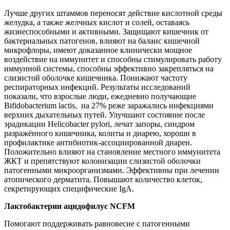
Лучше других штаммов переносят действие кислотной среды
желудка, а также желчных кислот и солей, оставаясь
жизнеспособными и активными. Защищают кишечник от
бактериальных патогенов, влияют на баланс кишечной
микрофлоры, имеют доказанное клинически мощное
воздействие на иммунитет и способны стимулировать работу
иммунной системы, способны эффективно закрепляться на
слизистой оболочке кишечника. Понижают частоту
респираторных инфекций. Результаты исследований
показали, что взрослые люди, ежедневно получающие
Bifidobacterium lactis, на 27% реже заражались инфекциями
верхних дыхательных путей. Улучшают состояние после
эрадикации Helicobacter pylori, лечат запоры, синдром
разражённого кишечника, колиты и диарею, хороши в
профилактике антибиотик-ассоциированной диареи.
Положительно влияют на становление местного иммунитета
ЖКТ и препятствуют колонизации слизистой оболочки
патогенными микроорганизмами. Эффективны при лечении
атопического дерматита. Повышают количество клеток,
секретирующих специфические IgA.
Лактобактерии ацидофилус NCFM
Помогают поддерживать равновесие с патогенными