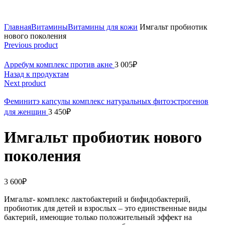
Click to enlarge
Главная
Витамины
Витамины для кожи
Имгальт пробиотик
нового поколения
Previous product
Арребум комплекс против акне
3 005
₽
Назад к продуктам
Next product
Феминитэ капсулы комплекс натуральных фитоэстрогенов
для женщин
3 450
₽
Имгальт пробиотик нового
поколения
3 600
₽
Имгальт- комплекс лактобактерий и бифидобактерий,
пробиотик для детей и взрослых – это единственные виды
бактерий, имеющие только положительный эффект на