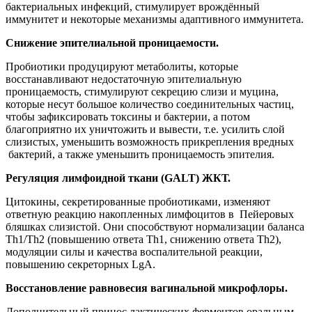
бактериальных инфекций, стимулирует врождённый
иммунитет и некоторые механизмы адаптивного иммунитета.
Снижение эпителиальной проницаемости.
Пробиотики продуцируют метаболиты, которые
восстанавливают недостаточную эпителиальную
проницаемость, стимулируют секрецию слизи и муцина,
которые несут большое количество соединительных частиц,
чтобы зафиксировать токсины и бактерии, а потом
благоприятно их уничтожить и вывести, т.е. усилить слой
слизистых, уменьшить возможность прикрепления вредных
бактерий, а также уменьшить проницаемость эпителия.
Регуляция лимфоидной ткани (GALT) ЖКТ.
Цитокины, секретированные пробиотиками, изменяют
ответную реакцию накопленных лимфоцитов в Пейеровых
бляшках слизистой. Они способствуют нормализации баланса
Th1/Th2 (повышению ответа Th1, снижению ответа Th2),
модуляции силы и качества воспалительной реакции,
повышению секреторных LgA.
Восстановление равновесия вагинальной микрофлоры.
Дополнительный принос лактических ферментов оральным