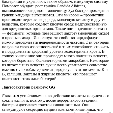
бактериями и укрепляют, таким образом, иммунную систему.
Помогает обуздать рост грибка Candida Albicans,
вызывающего кандидоз – молочницу. Зуд быстро проходит, и
грибки кандиды вытесняются. Эти микробы – пробиотики
производят перекись водорода, молочную кислоту и другие
вещества, которые создают кислую среду, недружественную
для вредоносных организмов. Также они выделяют лактазы
— ферменты, которые превращают лактозу (молочный сахар)
в простые сахара. Используя это свойство ацидофилуса
можно преодолевать непереносимость лактозы. Эти бактерии
получили свою известность ещё и за их способность снижать
и поддерживать здоровый уровень холестерина в крови. В
тонком кишечнике они производят много полезных веществ,
которые борются с болезнетворными микробами. Некоторые
из питательных веществ лучше всего усваивается совместно
именно с Лактобактериями ацидофилус – это витамины К и
В, кальций, лактазы и жирные кислоты, что повышает
полезность этих лактобактерий.
Лактобактерии рамнозус GG
Являются устойчивыми к воздействию кислоты желудочного
сока и желчи и, поэтому, после перорального введения
бактерии достигают толстой кишки живыми. Они
стимулируют секрецию муцина клетками кишечника, что