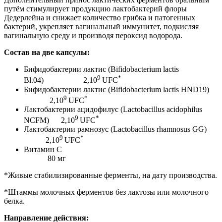
путём стимулирует продукцию лактобактерий флоры
Дедерлейна и снижает количество грибка и патогенных
бактерий, укрепляет вагинальный иммунитет, подкисляя
вагинальную среду и производя пероксид водорода.
Состав на две капсулы:
Бифидобактерии лактис (Bifidobacterium lactis
9
*
Bl.04) 2,10
UFC
Бифидобактерии лактис (Bifidobacterium lactis HND19)
9
*
2,10
UFC
Лактобактерии ацидофилус (Lactobacillus acidophilus
9
*
NCFM) 2,10
UFC
Лактобактерии рамнозус (Lactobacillus rhamnosus GG)
9
*
2,10
UFC
Витамин С
80 мг
*Живые стабилизированные ферменты, на дату производства.
*Штаммы молочных ферментов без лактозы или молочного
белка.
Направление действия: