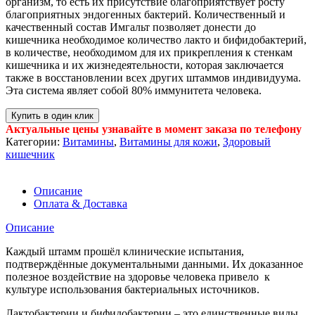
организм, то есть их присутствие благоприятствует росту
благоприятных эндогенных бактерий. Количественный и
качественный состав Имгальт позволяет донести до
кишечника необходимое количество лакто и бифидобактерий,
в количестве, необходимом для их прикрепления к стенкам
кишечника и их жизнедеятельности, которая заключается
также в восстановлении всех других штаммов индивидуума.
Эта система являет собой 80% иммунитета человека.
Купить в один клик
Актуальные цены узнавайте в момент заказа по телефону
Категории:
Витамины
,
Витамины для кожи
,
Здоровый
кишечник
Описание
Оплата & Доставка
Описание
Каждый штамм прошёл клинические испытания,
подтверждённые документальными данными. Их доказанное
полезное воздействие на здоровье человека привело к
культуре использования бактериальных источников.
Лактобактерии и бифидобактерии – это единственные виды