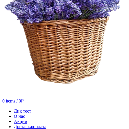
0
items
/
0
₽
Днк тест
О нас
Акции
Доставка/оплата