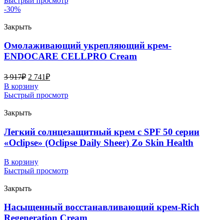
Быстрый просмотр
-30%
Закрыть
Омолаживающий укрепляющий крем-
ENDOCARE CELLPRO Cream
3 917
₽
2 741
₽
В корзину
Быстрый просмотр
Закрыть
Легкий солнцезащитный крем с SPF 50 серии
«Oclipse» (Oclipse Daily Sheer) Zo Skin Health
В корзину
Быстрый просмотр
Закрыть
Насыщенный восстанавливающий крем-Rich
Regeneration Cream