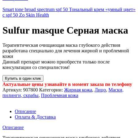
Smart tone broad spectrum spf 50 Тональный крем «умный цвет»
с spf 50 Zo Skin Health
Sulfur masque Серная маска
Терапевтическая очищающая маска глубокого действия
разработана специально для лечения жирной и проблемной
кожи
Данный препарат можно приобрести только после
консультации со специалистом!
Купить в один клик
Актуальные цены узнавайте в момент заказа по телефону
Артикул:
907800
Категории:
Жирная кожа
,
Лицо
,
Маски,
пилинги, скрабы
,
Проблемная кожа
Описание
Оплата & Доставка
Описание
Терапевтическая очищающая маска глубокого действия