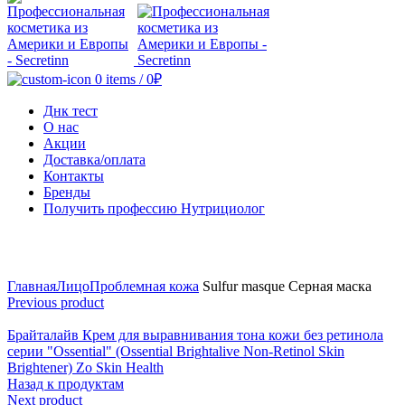
0
items
/
0
₽
Днк тест
О нас
Акции
Доставка/оплата
Контакты
Бренды
Получить профессию Нутрициолог
Click to enlarge
Главная
Лицо
Проблемная кожа
Sulfur masque Серная маска
Previous product
Брайталайв Крем для выравнивания тона кожи без ретинола
серии "Ossential" (Ossential Brightalive Non-Retinol Skin
Brightener) Zo Skin Health
Назад к продуктам
Next product