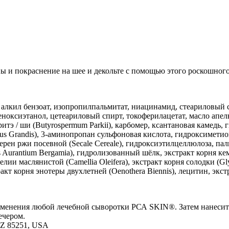
 и покраснение на шее и декольте с помощью этого роскошного 
алкил бензоат, изопропилпальмитат, ниацинамид, стеариловый 
еноксиэтанол, цетеариловый спирт, токоферилацетат, масло апельс
аритэ / ши (Butyrospermum Parkii), карбомер, ксантановая камедь
us Grandis), 3-аминопропан сульфоновая кислота, гидроксиметио
кт зерен ржи посевной (Secale Cereale), гидроксиэтилцеллюлоза, п
 Aurantium Bergamia), гидролизованный шёлк, экстракт корня ке
камелии маслянистой (Camellia Oleifera), экстракт корня солодки (
кт корня энотеры двухлетней (Oenothera Biennis), лецитин, экстра
применения любой лечебной сыворотки РСА SKIN®. Затем нанеси
ечером.
 AZ 85251, USA