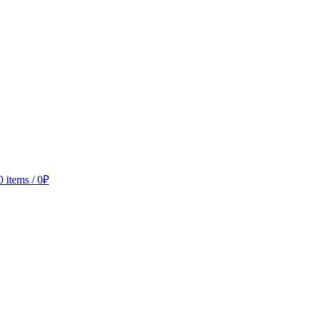
0
items
/
0
₽