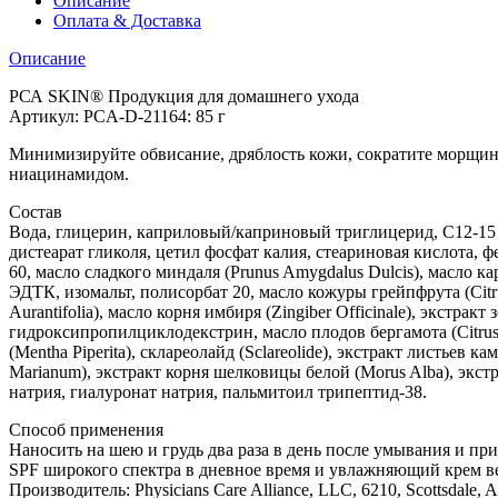
Описание
Оплата & Доставка
Описание
РСА SKIN® Продукция для домашнего ухода
Артикул: PCA-D-21164: 85 г
Минимизируйте обвисание, дряблость кожи, сократите морщины
ниацинамидом.
Состав
Вода, глицерин, каприловый/каприновый триглицерид, С12-15 
дистеарат гликоля, цетил фосфат калия, стеариновая кислота, ф
60, масло сладкого миндаля (Prunus Amygdalus Dulcis), масло к
ЭДТК, изомальт, полисорбат 20, масло кожуры грейпфрута (Citr
Aurantifolia), масло корня имбиря (Zingiber Officinale), экстра
гидроксипропилциклодекстрин, масло плодов бергамота (Citrus
(Mentha Piperita), склареолайд (Sclareolide), экстракт листьев 
Marianum), экстракт корня шелковицы белой (Morus Alba), экстра
натрия, гиалуронат натрия, пальмитоил трипептид-38.
Способ применения
Наносить на шею и грудь два раза в день после умывания и 
SPF широкого спектра в дневное время и увлажняющий крем в
Производитель: Physicians Care Alliance, LLC, 6210, Scottsdale,