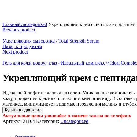
Click to enlarge
Главная
Uncategorized
Укрепляющий крем с пептидами для шеи и де
Previous product
Укрепляющая сыворотка / Total Strength Serum
Назад к продуктам
Next product
Гель для кожи вокруг глаз «Идеальный комплекс»/ Ideal Complex 
Укрепляющий крем с пептидами 
Идеальный лифтинг деликатных зон. Уникальные компоненты сп
кожу, придает ей красивый сияющий внешний вид. В состав
матрикса, минимизирует видимые проявления мелких и глубо
Купить в один клик
Актуальные цены узнавайте в момент заказа по телефону
Артикул:
21164
Категория:
Uncategorized