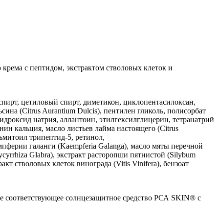
крема с пептидом, экстрактом стволовых клеток и
спирт, цетиловый спирт, диметикон, циклопентасилоксан,
ина (Citrus Aurantium Dulcis), пентилен гликоль, полисорбат
, гидроксид натрия, аллантоин, этилгексилглицерин, тетранатрий
нин кальция, масло листьев лайма настоящего (Citrus
альмитоил трипептид-5, ретинол,
мпферии галанги (Kaempferia Galanga), масло мяты перечной
Glycyrrhiza Glabra), экстракт расторопши пятнистой (Silybum
кт стволовых клеток винограда (Vitis Vinifera), бензоат
те соответствующее солнцезащитное средство РСА SKIN® с