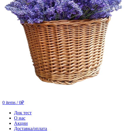
0
items
/
0
₽
Днк тест
О нас
Акции
Доставка/оплата