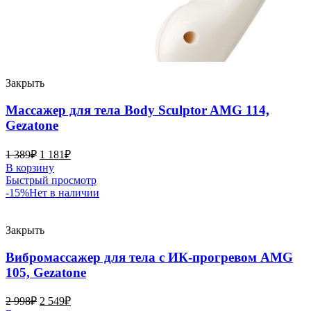
Закрыть
Массажер для тела Body Sculptor AMG 114,
Gezatone
1 389
₽
1 181
₽
В корзину
Быстрый просмотр
-15%
Нет в наличии
Закрыть
Вибромассажер для тела с ИК-прогревом AMG
105, Gezatone
2 998
₽
2 549
₽