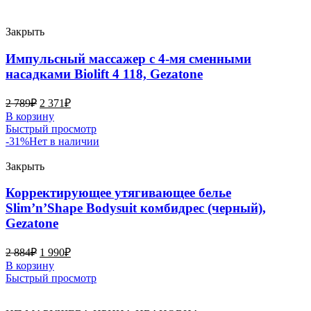
Закрыть
Импульсный массажер с 4-мя сменными
насадками Biolift 4 118, Gezatone
2 789
₽
2 371
₽
В корзину
Быстрый просмотр
-31%
Нет в наличии
Закрыть
Корректирующее утягивающее белье
Slim’n’Shape Bodysuit комбидрес (черный),
Gezatone
2 884
₽
1 990
₽
В корзину
Быстрый просмотр