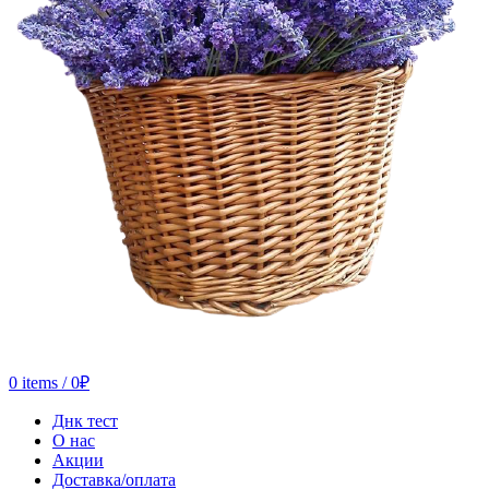
0
items
/
0
₽
Днк тест
О нас
Акции
Доставка/оплата