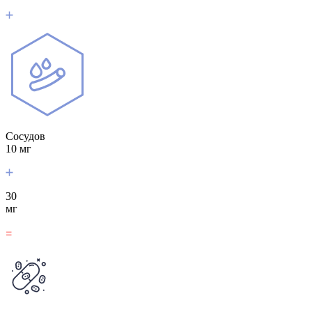
Сосудов
10 мг
30
мг