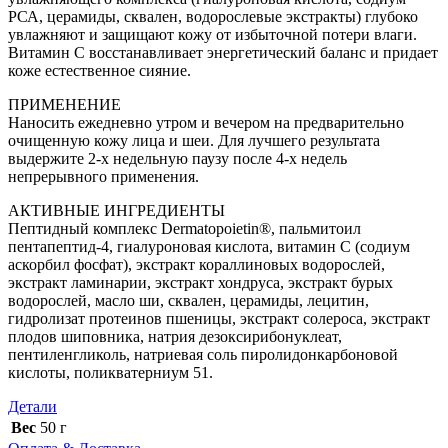
РСА, церамиды, сквален, водорослевые экстракты) глубоко
увлажняют и защищают кожу от избыточной потери влаги.
Витамин С восстанавливает энергетический баланс и придает
коже естественное сияние.
ПРИМЕНЕНИЕ
Наносить ежедневно утром и вечером на предварительно
очищенную кожу лица и шеи. Для лучшего результата
выдержите 2-х недельную паузу после 4-х недель
непрерывного применения.
АКТИВНЫЕ ИНГРЕДИЕНТЫ
Пептидный комплекс Dermatopoietin®, пальмитоил
пентапептид-4, гиалуроновая кислота, витамин С (содиум
аскорбил фосфат), экстракт кораллиновых водорослей,
экстракт ламинарии, экстракт хондруса, экстракт бурых
водорослей, масло ши, сквален, церамиды, лецитин,
гидролизат протеинов пшеницы, экстракт солероса, экстракт
плодов шиповника, натрия дезоксирибонуклеат,
пентиленгликоль, натриевая соль пиролидонкарбоновой
кислоты, поликватерниум 51.
Детали
Вес
50 г