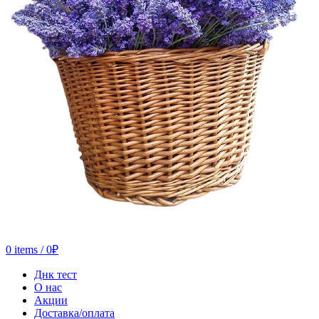
0
items
/
0
₽
Днк тест
О нас
Акции
Доставка/оплата