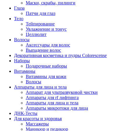
Маски, скрабы, пилинги
Глаза
Патчи для глаз
Тело
Тейпирование
Увлажнение и тонус
Целлюлит
Волосы
Аксессуары для волос
Выпадение волос
Декоративная косметика и пудры Colorescense
Наборы
Подарочные наборы
Витамины
Витамины для кожи
Волосы
Аппараты для лица и тела
Аппарат для ультразвуковой чистки
Аппараты для rf лифтинга
Аппараты для лица и тела
Аппараты микротоки для лица
ДНК-Тесты
Для красоты и здоровья
Массажеры
Маникюр и педикюр