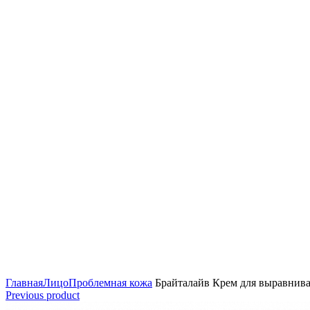
Click to enlarge
Главная
Лицо
Проблемная кожа
Брайталайв Крем для выравнивания
Previous product