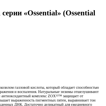
ерии «Ossential» (Ossential
козилом галловой кислоты, который обладает способностью
аздражения и воспаления. Натуральные энзимы отшелушивают
ный антиоксидантный комплекс ZOX¹²™ защищает от
ньшает выраженность пигментных пятен, выравнивает тон
ежденных ДНК. Достаточно деликатный для ежедневного