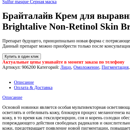
Sulfur masque Серная маска
Брайталайв Крем для выравнив
Brightalive Non-Retinol Skin B
Препарат будущего, принципиально новая форма с потрясающ
Данный препарат можно приобрести только после консультаци
Купить в один клик
Актуальные цены узнавайте в момент заказа по телефону
Артикул:
906200
Категорий:
Лицо
,
Омоложение
,
Пигментация
,
Описание
Оплата & Доставка
Описание
Основой новинки является особая мультивекторная осветляющ
осветлять и отбеливать кожу, блокируя процесс меланогенеза
кожу, в то время как гексилрезорцин, соя и корень солодки
повреждающего действия свободных радикалов и окислительно
кожи, предотвращает появление новой пигментации, повышает