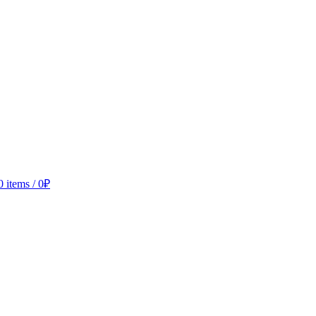
0
items
/
0
₽