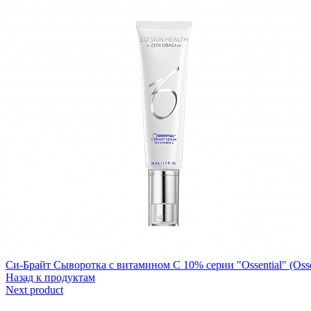
Си-Брайт Сыворотка с витамином С 10% серии "Ossential" (Ossen
Назад к продуктам
Next product