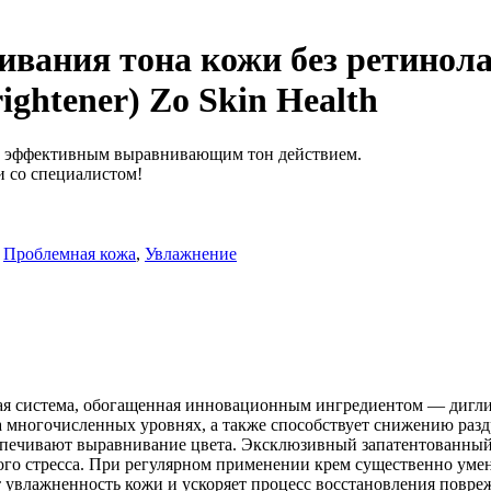
ания тона кожи без ретинола с
rightener) Zo Skin Health
е эффективным выравнивающим тон действием.
и со специалистом!
Проблемная кожа
,
Увлажнение
ая система, обогащенная инновационным ингредиентом — дигли
 на многочисленных уровнях, а также способствует снижению р
 обеспечивают выравнивание цвета. Эксклюзивный запатентован
го стресса. При регулярном применении крем существенно уме
 увлажненность кожи и ускоряет процесс восстановления повр