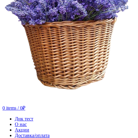
0
items
/
0
₽
Днк тест
О нас
Акции
Доставка/оплата