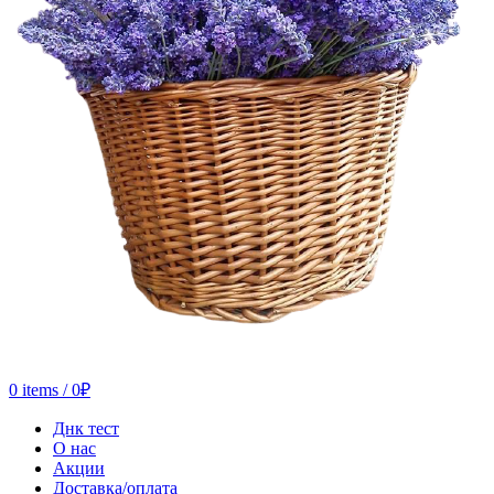
0
items
/
0
₽
Днк тест
О нас
Акции
Доставка/оплата