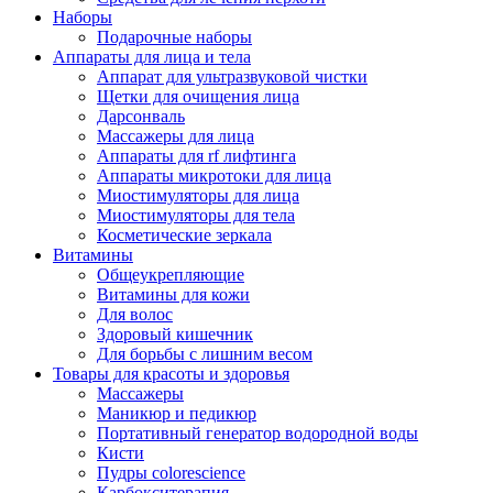
Наборы
Подарочные наборы
Аппараты для лица и тела
Аппарат для ультразвуковой чистки
Щетки для очищения лица
Дарсонваль
Массажеры для лица
Аппараты для rf лифтинга
Аппараты микротоки для лица
Миостимуляторы для лица
Миостимуляторы для тела
Косметические зеркала
Витамины
Общеукрепляющие
Витамины для кожи
Для волос
Здоровый кишечник
Для борьбы с лишним весом
Товары для красоты и здоровья
Массажеры
Маникюр и педикюр
Портативный генератор водородной воды
Кисти
Пудры colorescience
Карбокситерапия