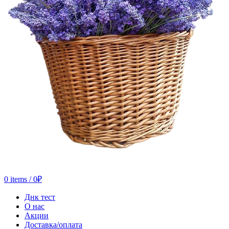
0
items
/
0
₽
Днк тест
О нас
Акции
Доставка/оплата