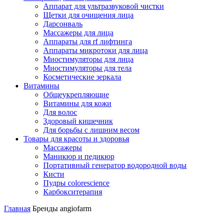
Аппарат для ультразвуковой чистки
Щетки для очищения лица
Дарсонваль
Массажеры для лица
Аппараты для rf лифтинга
Аппараты микротоки для лица
Миостимуляторы для лица
Миостимуляторы для тела
Косметические зеркала
Витамины
Общеукрепляющие
Витамины для кожи
Для волос
Здоровый кишечник
Для борьбы с лишним весом
Товары для красоты и здоровья
Массажеры
Маникюр и педикюр
Портативный генератор водородной воды
Кисти
Пудры colorescience
Карбокситерапия
Главная
Бренды
angiofarm