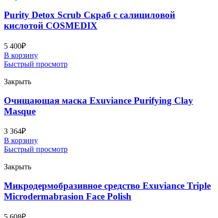
Purity Detox Scrub Скраб с салициловой
кислотой COSMEDIX
5 400
₽
В корзину
Быстрый просмотр
Закрыть
Очищающая маска Exuviance Purifying Clay
Masque
3 364
₽
В корзину
Быстрый просмотр
Закрыть
Микродермобразивное средство Exuviance Triple
Microdermabrasion Face Polish
5 608
₽