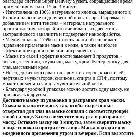
благодаря системе Super Delivery System, сокращающей время
применения маски с 15 до 3 минут.
• Изготовлена из 100% натурального хлопка, выращенного в
Японии на основе подпочвенной воды с горы Сирояма, с
добавлением нити тенселя – материала натурального
происхождения, который изготавливают из древесины
австралийского эвкалипта и подвергают нанообработке.
• Увеличенная на 175% плотность ткани обеспечивает
идеальное прилегание маски к коже, а также наиболее
эффективное проникновение ингредиентов.
• Маска по своей эффективности заменяет 8 продуктов –
лосьон, эссенцию, эмульсию, маску, крем, бустер, маску для
глаз, массажный крем.
• Не содержит консервантов, ароматизаторов, красителей,
нефтяных эмульгаторов, силикона, спирта и СПФ, поэтому
может применяться и для чувствительной кожи.
• Благодаря удобной упаковке можно достать одну маску, не
прикасаясь к другим.
Достаньте маску из упаковки и расправьте края маски.
Сначала наложите маску так, чтобы вырезанные
отверстия для глаз на маске совпали с соответствующей
зоной на лице. Затем совместите зону рта и расправьте
маску. Оставьте маску на 3 минуты, затем сверните маску
в виде спонжа и протрите ею лицо. Маска подходит для
ежедневного применения утром и вечером. Если вы хотите