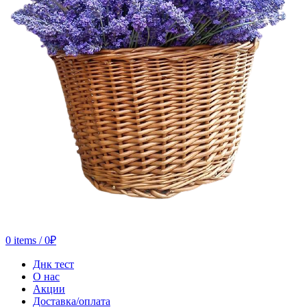
0
items
/
0
₽
Днк тест
О нас
Акции
Доставка/оплата