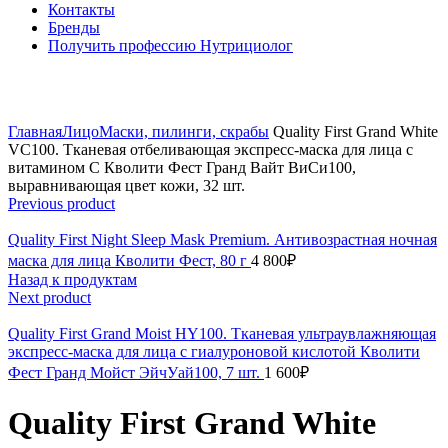
Контакты
Бренды
Получить профессию Нутрициолог
Click to enlarge
Главная
Лицо
Маски, пилинги, скрабы
Quality First Grand White
VC100. Тканевая отбеливающая экспресс-маска для лица с
витамином С Кволити Фест Гранд Вайт ВиСи100,
выравнивающая цвет кожи, 32 шт.
Previous product
Quality First Night Sleep Mask Premium. Антивозрастная ночная
маска для лица Кволити Фест, 80 г
4 800
₽
Назад к продуктам
Next product
Quality First Grand Moist HY100. Тканевая ультраувлажняющая
экспресс-маска для лица с гиалуроновой кислотой Кволити
Фест Гранд Мойст ЭйчУай100, 7 шт.
1 600
₽
Quality First Grand White