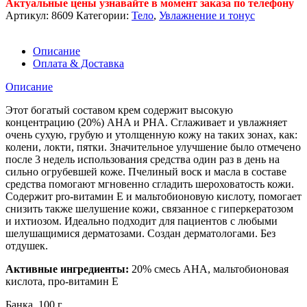
Актуальные цены узнавайте в момент заказа по телефону
Артикул:
8609
Категории:
Тело
,
Увлажнение и тонус
Описание
Оплата & Доставка
Описание
Этот богатый составом крем содержит высокую
концентрацию (20%) AHA и PHA. Сглаживает и увлажняет
очень сухую, грубую и утолщенную кожу на таких зонах, как:
колени, локти, пятки. Значительное улучшение было отмечено
после 3 недель использования средства один раз в день на
сильно огрубевшей коже. Пчелиный воск и масла в составе
средства помогают мгновенно сгладить шероховатость кожи.
Содержит pro-витамин Е и мальтобионовую кислоту, помогает
снизить также шелушение кожи, связанное с гиперкератозом
и ихтиозом. Идеально подходит для пациентов с любыми
шелушащимися дерматозами. Создан дерматологами. Без
отдушек.
Активные ингредиенты:
20% смесь AHA, мальтобионовая
кислота, про-витамин Е
Банка, 100 г