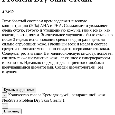
4 349
₽
Этот богатый составом крем содержит высокую
концентрацию (20%) AHA и PHA. Сглаживает и увлажняет
очень сухую, грубую и утолщенную кожу на таких зонах, как:
колени, локти, пятки. Значительное улучшение было отмечено
после 3 недель использования средства один раз в день на
сильно огрубевшей коже. Пчелиный воск и масла в составе
средства помогают мгновенно сгладить шероховатость кожи.
Содержит pro-витамин Е и мальтобионовую кислоту, помогает
снизить также шелушение кожи, связанное с гиперкератозом
и ихтиозом. Идеально подходит для пациентов с любыми
шелушащимися дерматозами. Создан дерматологами. Без
отдушек.
Купить в один клик
Количество товара Крем для сухой, раздраженной кожи
NeoStrata Problem Dry Skin Cream
В корзину