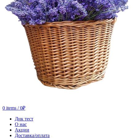
0
items
/
0
₽
Днк тест
О нас
Акции
Доставка/оплата