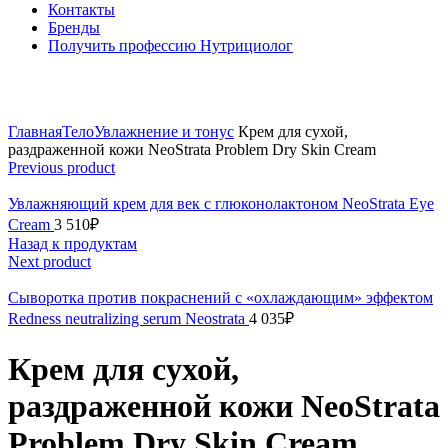
Контакты
Бренды
Получить профессию Нутрициолог
Click to enlarge
Главная
Тело
Увлажнение и тонус
Крем для сухой,
раздраженной кожи NeoStrata Problem Dry Skin Cream
Previous product
Увлажняющий крем для век с глюконолактоном NeoStrata Eye
Cream
3 510
₽
Назад к продуктам
Next product
Сыворотка против покраснений с «охлаждающим» эффектом
Redness neutralizing serum Neostrata
4 035
₽
Крем для сухой,
раздраженной кожи NeoStrata
Problem Dry Skin Cream