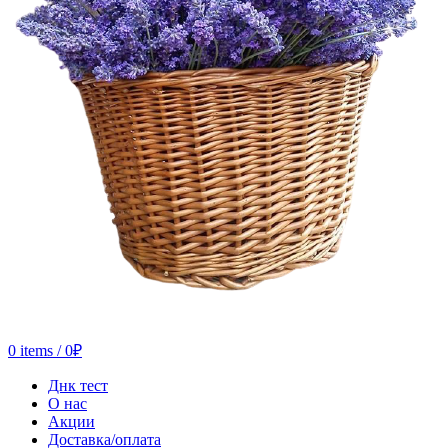
0
items
/
0
₽
Днк тест
О нас
Акции
Доставка/оплата