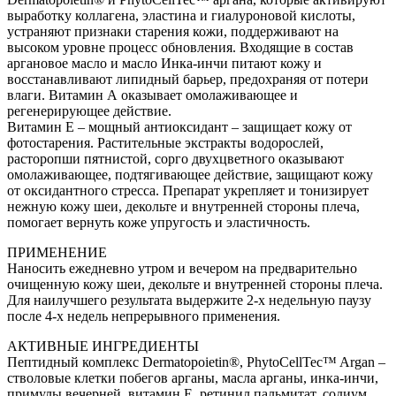
выработку коллагена, эластина и гиалуроновой кислоты,
устраняют признаки старения кожи, поддерживают на
высоком уровне процесс обновления. Входящие в состав
аргановое масло и масло Инка-инчи питают кожу и
восстанавливают липидный барьер, предохраняя от потери
влаги. Витамин А оказывает омолаживающее и
регенерирующее действие.
Витамин Е – мощный антиоксидант – защищает кожу от
фотостарения. Растительные экстракты водорослей,
расторопши пятнистой, сорго двухцветного оказывают
омолаживающее, подтягивающее действие, защищают кожу
от оксидантного стресса. Препарат укрепляет и тонизирует
нежную кожу шеи, декольте и внутренней стороны плеча,
помогает вернуть коже упругость и эластичность.
ПРИМЕНЕНИЕ
Наносить ежедневно утром и вечером на предварительно
очищенную кожу шеи, декольте и внутренней стороны плеча.
Для наилучшего результата выдержите 2-х недельную паузу
после 4-х недель непрерывного применения.
АКТИВНЫЕ ИНГРЕДИЕНТЫ
Пептидный комплекс Dermatopoietin®, PhytoCellTec™ Argan –
стволовые клетки побегов арганы, масла арганы, инка-инчи,
примулы вечерней, витамин E, ретинил пальмитат, содиум