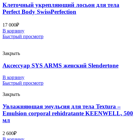
Клеточный укрепляющий лосьон для тела
Perfect Body SwissPerfection
17 000
₽
В корзину
Быстрый просмотр
Закрыть
Аксессуар SYS ARMS женский Slendertone
В корзину
Быстрый просмотр
Закрыть
Увлажняющая эмульсия для тела Textura –
Emulsion corporal rehidratante KEENWELL, 500
мл
2 600
₽
В корзину