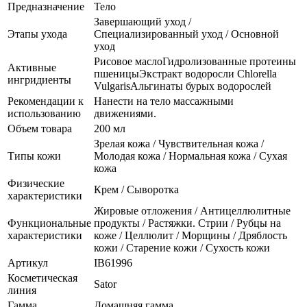
Предназначение
Тело
Завершающий уход /
Этапы ухода
Специализированный уход / Основной
уход
Рисовое маслоГидролизованные протеины
Активные
пшеницыЭкстракт водоросли Chlorella
ингридиенты
VulgarisАльгинаты бурых водорослей
Рекомендации к
Нанести на тело массажными
использованию
движениями.
Объем товара
200 мл
Зрелая кожа / Чувствительная кожа /
Типы кожи
Молодая кожа / Нормальная кожа / Сухая
кожа
Физические
Крем / Сыворотка
характеристики
Жировые отложения / Антицеллюлитные
Функциональные
продукты / Растяжки. Стрии / Рубцы на
характеристики
коже / Целлюлит / Морщины / Дряблость
кожи / Старение кожи / Сухость кожи
Артикул
IB61996
Косметическая
Sator
линия
Гамма
Домашняя гамма