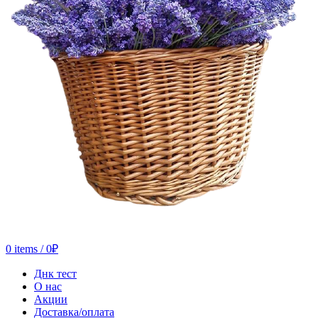
0
items
/
0
₽
Днк тест
О нас
Акции
Доставка/оплата