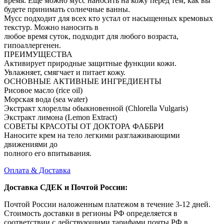
время. Еще можно мусс наносить на кожу перед тем, как вы
будете принимать солнечные ванны.
Мусс подходит для всех кто устал от насыщенных кремовых
текстур. Можно наносить в
любое время суток, подходит для любого возраста,
гипоаллергенен.
ПРЕИМУЩЕСТВА
Активирует природные защитные функции кожи.
Увлажняет, смягчает и питает кожу.
ОСНОВНЫЕ АКТИВНЫЕ ИНГРЕДИЕНТЫ
Рисовое масло (rice oil)
Морская вода (sea water)
Экстракт хлореллы обыкновенной (Chlorella Vulgaris)
Экстракт лимона (Lemon Extract)
СОВЕТЫ КРАСОТЫ ОТ ДОКТОРА ФАББРИ
Наносите крем на тело легкими разглаживающими
движениями до
полного его впитывания.
Оплата & Доставка
Доставка СДЕК и Почтой России:
Почтой России наложенным платежом в течение 3-12 дней.
Стоимость доставки в регионы РФ определяется в
соответствии с действующими тарифами почты РФ в