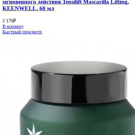
мгновенного действия Tensilift Mascarilla Lifting,
KEENWELL, 60 мл
2 176
₽
В корзину
Быстрый просмотр