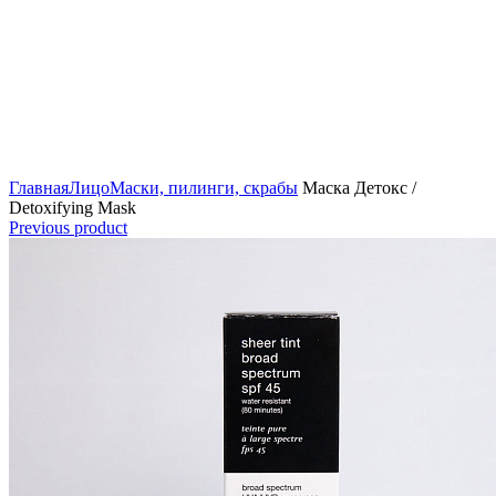
Click to enlarge
Главная
Лицо
Маски, пилинги, скрабы
Маска Детокс /
Detoxifying Mask
Previous product