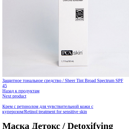
Защитное тональное средство / Sheer Tint Broad Spectrum SPF
45
Назад к продуктам
Next product
Крем c ретинолом для чувствительной кожи с
куперозом/Retinol treatment for sensitive skin
Маска Детокс / Detoxifying