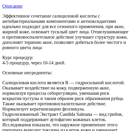
Описание
Эффективное сочетание салициловой кислоты с
антибактериальными компонентами и антиоксидантами
идеально подходит для все сезонного применения, при акне,
жирной коже, освежает тусклый цвет лица. Отшелушивающее
и противовоспалительное действие улучшает структуру кожи,
дополняет терапию акне, позволяет добиться более чистого и
ровного цвета лица
Курс процедур:
4-5 процедур, через 10-14 дней.
Основные ингредиенты:
Салициловая кислота является B — гидросильной кислотой.
Оказывает воздействие на кожу, подверженную акне,
нормализуя процессы себорегуляции, уменьшая риск
вскрытия пустулы и таким образом риск образования рубца.
Также оказывает противовоспалительное действие.
Нормализует кератинизацию фолликула.
Гидролизованный Экстракт Candida Saitoana — вид грибов,
который поддерживает аутофагию кожаных клеток.
Исследования показали, что наружное применение этого
препарата выводит токсины из клеток кожи и уменьшает