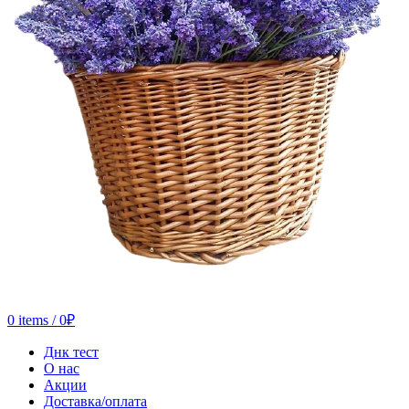
0
items
/
0
₽
Днк тест
О нас
Акции
Доставка/оплата