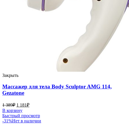
Закрыть
Массажер для тела Body Sculptor AMG 114,
Gezatone
1 389
₽
1 181
₽
В корзину
Быстрый просмотр
-31%
Нет в наличии