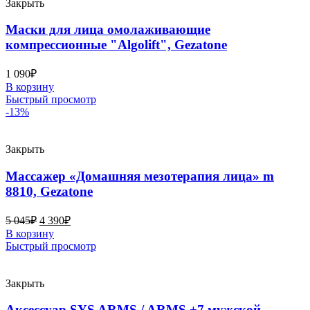
Закрыть
Маски для лица омолаживающие
компрессионные "Algolift", Gezatone
1 090
₽
В корзину
Быстрый просмотр
-13%
Закрыть
Массажер «Домашняя мезотерапия лица» m
8810, Gezatone
5 045
₽
4 390
₽
В корзину
Быстрый просмотр
Закрыть
Аксессуар SYS ARMS / ARMS +7 мужской,