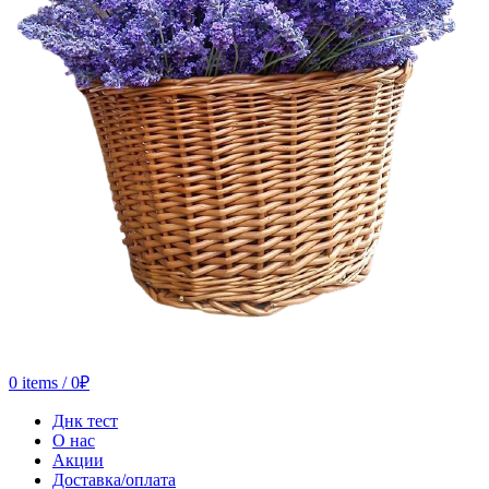
0
items
/
0
₽
Днк тест
О нас
Акции
Доставка/оплата