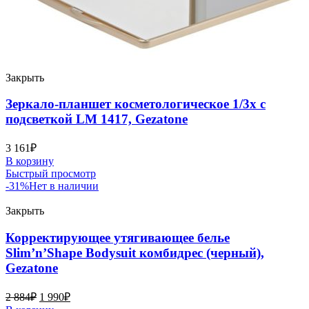
Закрыть
Зеркало-планшет косметологическое 1/3х с
подсветкой LM 1417, Gezatone
3 161
₽
В корзину
Быстрый просмотр
-31%
Нет в наличии
Закрыть
Корректирующее утягивающее белье
Slim’n’Shape Bodysuit комбидрес (черный),
Gezatone
2 884
₽
1 990
₽