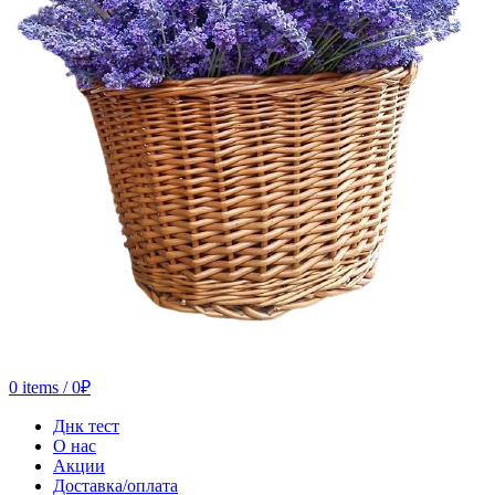
0
items
/
0
₽
Днк тест
О нас
Акции
Доставка/оплата