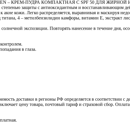
EEN – КРЕМ-ПУДРА КОМПАКТНАЯ С SPF 50 ДЛЯ ЖИРНОЙ 
степенью защиты с антиоксидантным и восстанавливающим дейс
 акне кожи. Легко распределяется, выравнивая и маскируя недо
итана, 4 – метилбензилидин камфоры, витамин Е, экстракт лист
солнечной экспозиции. Повторять нанесение в течение дня, ос
контролем.
опадания в глаза.
оимость доставки в регионы РФ определяется в соответствии с
включает цену товара, почтовый тариф и страховой сбор. Оплат
платная.