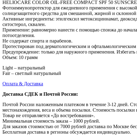
HELIOCARE COLOR OIL-FREE COMPACT SPF 50 SUNSCR
Фотоиммунопротектор для ежедневного применения с высокой 
солнцезащитного средства для смешанной, жирной и склонной к
Активные ингредиенты: этилгексил метоксициннамат, диоксид т
ситостерол, сквален.
Применение: равномерно нанести с помощью спонжа до начала 
потоотделения.
Не содержат спирта и парабенов.
Протестирован под дерматологическим и офтальмологическим 
Предупреждение: только для наружного применения. Избегать п
Объем: 10 грамм
Light – натуральный
Fair – светлый натуральный
Оплата & Доставка
Доставка СДЕК и Почтой России:
Почтой России наложенным платежом в течение 3-12 дней. Ст
местонахождения, веса и объема посылки. Стоимость посылки 
Товар не отправляется «До востребования».
Минимальная стоимость заказа – 1000 рублей.
Для заказов стоимостью от 7000 рублей доставка по Москве бес
Бесплатная доставка в регионы обсуждается индивидуально.