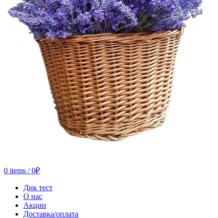
0
items
/
0
₽
Днк тест
О нас
Акции
Доставка/оплата