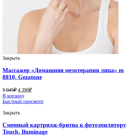
Закрыть
Массажер «Домашняя мезотерапия лица» m
8810, Gezatone
5 045
₽
4 390
₽
В корзину
Быстрый просмотр
Закрыть
Сменный картридж-бритва к фотоэпилятору
Touch, Iluminage