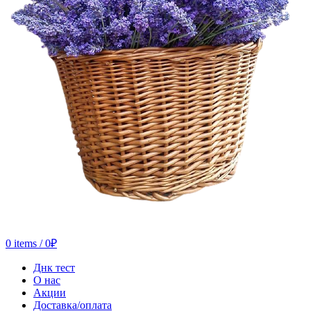
0
items
/
0
₽
Днк тест
О нас
Акции
Доставка/оплата