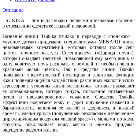
Описание
TSUKIKA — линия для кожи с первыми признаками старения
в стремлении сделать её гладкой и здоровой.
Название линии Tsukika (tsukiko в переводе с японского –
«лунное дитя») придумано специалистами MENARD после
незабываемых впечатлений, который оставил после себя
цветок ночного кактуса Селеницереус («Царица ночи»),
который обладает энергией, позволяющей ему всего лишь за
одну короткую ночь раскрыть огромный и необыкновенно
красивый белый цветок. Так и средства линии Tsukika
повышают энергетический потенциал и защитные функции
кожи подвергающейся воздействию различных экологических
агрессоров в условиях жизни мегаполиса, которые вызывают
её обезвоживание, потерю тонуса, появление пигментных
пятен и преждевременное увядание. Средства Tsukika
эффективно оберегают кожу и дарят ощущение свежести и
бархатистости, наполняя ее влагой и здоровьем, а нежный
аромат Селеницериуса (полученный безопасным извлечением
циркулирующим воздухом «natural space») с милыми нотками
фруктов, обволакивает кожу мягко и нежно, придавая
ощущение радости жизни.