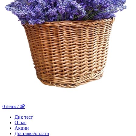
0
items
/
0
₽
Днк тест
О нас
Акции
Доставка/оплата