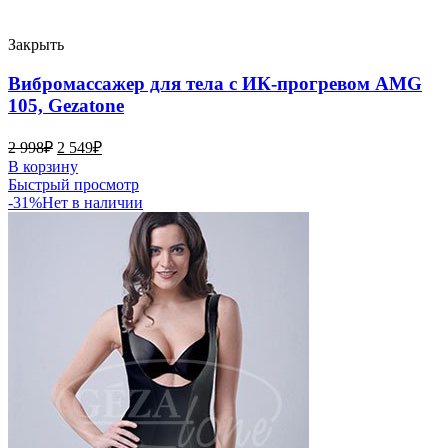
Закрыть
Вибромассажер для тела с ИК-прогревом AMG
105, Gezatone
2 998
₽
2 549
₽
В корзину
Быстрый просмотр
-31%
Нет в наличии