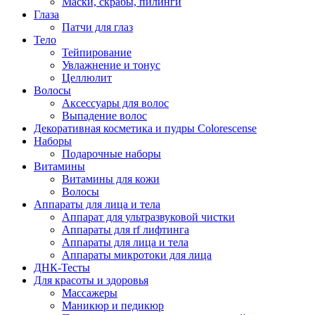
Маски, скрабы, пилинги
Глаза
Патчи для глаз
Тело
Тейпирование
Увлажнение и тонус
Целлюлит
Волосы
Аксессуары для волос
Выпадение волос
Декоративная косметика и пудры Colorescense
Наборы
Подарочные наборы
Витамины
Витамины для кожи
Волосы
Аппараты для лица и тела
Аппарат для ультразвуковой чистки
Аппараты для rf лифтинга
Аппараты для лица и тела
Аппараты микротоки для лица
ДНК-Тесты
Для красоты и здоровья
Массажеры
Маникюр и педикюр