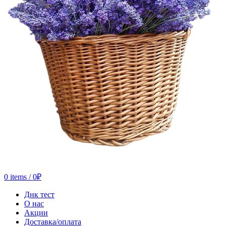
0
items
/
0
₽
Днк тест
О нас
Акции
Доставка/оплата