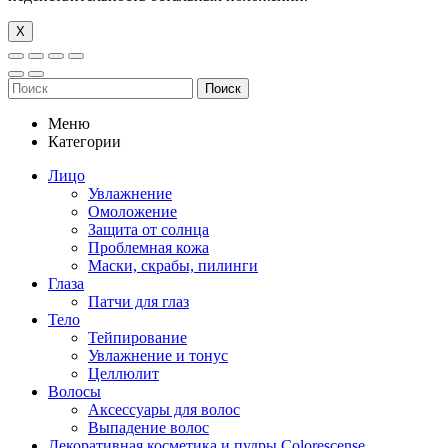
Х
Поиск
Меню
Категории
Лицо
Увлажнение
Омоложение
Защита от солнца
Проблемная кожа
Маски, скрабы, пилинги
Глаза
Патчи для глаз
Тело
Тейпирование
Увлажнение и тонус
Целлюлит
Волосы
Аксессуары для волос
Выпадение волос
Декоративная косметика и пудры Colorescense