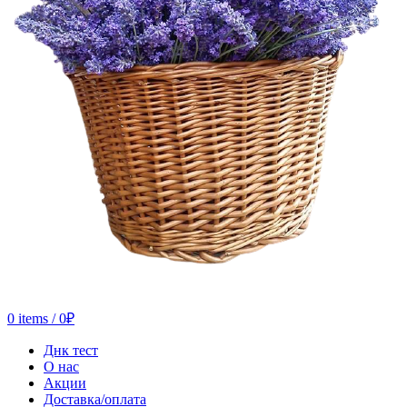
0
items
/
0
₽
Днк тест
О нас
Акции
Доставка/оплата