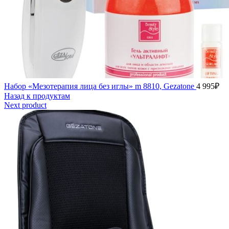
Набор «Мезотерапия лица без иглы» m 8810, Gezatone
4 995
₽
Назад к продуктам
Next product