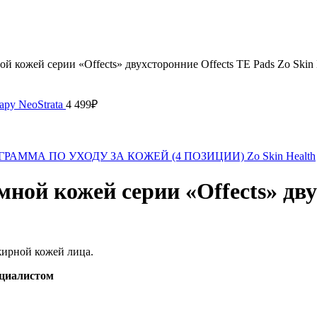
й кожей серии «Offects» двухсторонние Offects TE Pads Zo Skin 
apy NeoStrata
4 499
₽
АММА ПО УХОДУ ЗА КОЖЕЙ (4 ПОЗИЦИИ) Zo Skin Health
мной кожей серии «Offects» дву
жирной кожей лица.
ециалистом