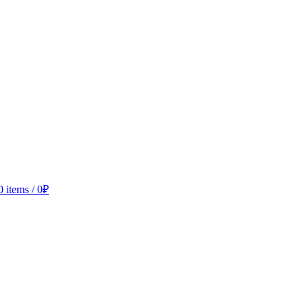
0
items
/
0
₽