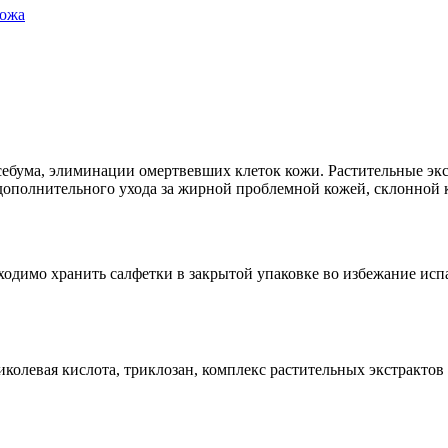
кожа
себума, элиминации омертвевших клеток кожи. Растительные эк
 дополнительного ухода за жирной проблемной кожей, склонной к
одимо хранить салфетки в закрытой упаковке во избежание испар
колевая кислота, триклозан, комплекс растительных экстрактов 