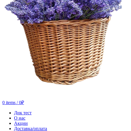
0
items
/
0
₽
Днк тест
О нас
Акции
Доставка/оплата