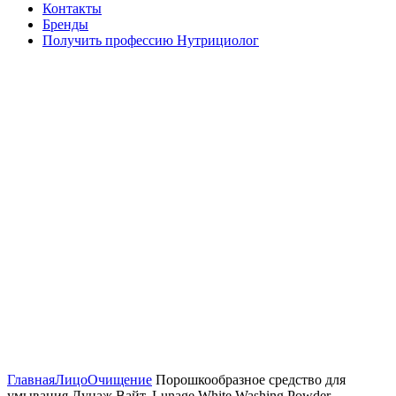
Контакты
Бренды
Получить профессию Нутрициолог
Click to enlarge
Главная
Лицо
Очищение
Порошкообразное средство для
умывания Лунаж Вайт. Lunage White Washing Powder