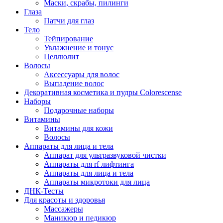
Маски, скрабы, пилинги
Глаза
Патчи для глаз
Тело
Тейпирование
Увлажнение и тонус
Целлюлит
Волосы
Аксессуары для волос
Выпадение волос
Декоративная косметика и пудры Colorescense
Наборы
Подарочные наборы
Витамины
Витамины для кожи
Волосы
Аппараты для лица и тела
Аппарат для ультразвуковой чистки
Аппараты для rf лифтинга
Аппараты для лица и тела
Аппараты микротоки для лица
ДНК-Тесты
Для красоты и здоровья
Массажеры
Маникюр и педикюр