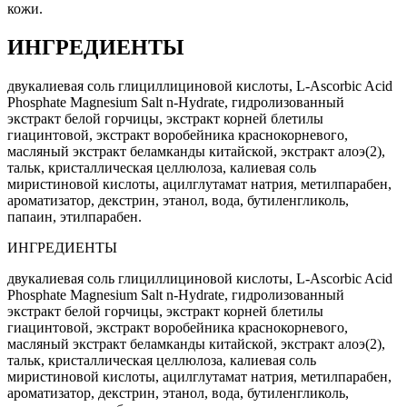
кожи.
ИНГРЕДИЕНТЫ
двукалиевая соль глициллициновой кислоты, L-Ascorbic Acid
Phosphate Magnesium Salt n-Hydrate, гидролизованный
экстракт белой горчицы, экстракт корней блетилы
гиацинтовой, экстракт воробейника краснокорневого,
масляный экстракт беламканды китайской, экстракт алоэ(2),
тальк, кристаллическая целлюлоза, калиевая соль
миристиновой кислоты, ацилглутамат натрия, метилпарабен,
ароматизатор, декстрин, этанол, вода, бутиленгликоль,
папаин, этилпарабен.
ИНГРЕДИЕНТЫ
двукалиевая соль глициллициновой кислоты, L-Ascorbic Acid
Phosphate Magnesium Salt n-Hydrate, гидролизованный
экстракт белой горчицы, экстракт корней блетилы
гиацинтовой, экстракт воробейника краснокорневого,
масляный экстракт беламканды китайской, экстракт алоэ(2),
тальк, кристаллическая целлюлоза, калиевая соль
миристиновой кислоты, ацилглутамат натрия, метилпарабен,
ароматизатор, декстрин, этанол, вода, бутиленгликоль,