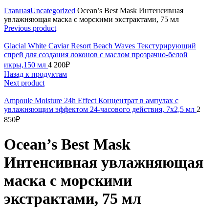
Click to enlarge
Главная
Uncategorized
Ocean’s Best Mask Интенсивная
увлажняющая маска с морскими экстрактами, 75 мл
Previous product
Glacial White Caviar Resort Beach Waves Текстурирующий
спрей для создания локонов с маслом прозрачно-белой
икры,150 мл
4 200
₽
Назад к продуктам
Next product
Ampoule Moisture 24h Effect Концентрат в ампулах с
увлажняющим эффектом 24-часового действия, 7х2,5 мл
2
850
₽
Ocean’s Best Mask
Интенсивная увлажняющая
маска с морскими
экстрактами, 75 мл