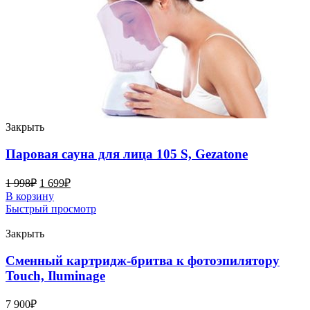
Закрыть
Паровая сауна для лица 105 S, Gezatone
1 998
₽
1 699
₽
В корзину
Быстрый просмотр
Закрыть
Сменный картридж-бритва к фотоэпилятору
Touch, Iluminage
7 900
₽