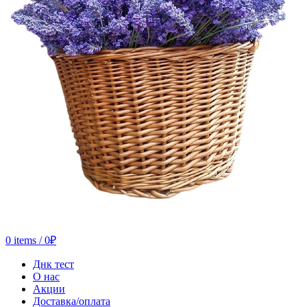
0
items
/
0
₽
Днк тест
О нас
Акции
Доставка/оплата