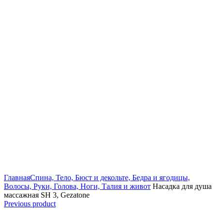
Click to enlarge
Главная
Спина, Тело, Бюст и декольте, Бедра и ягодицы,
Волосы, Руки, Голова, Ноги, Талия и живот
Насадка для душа
массажная SH 3, Gezatone
Previous product