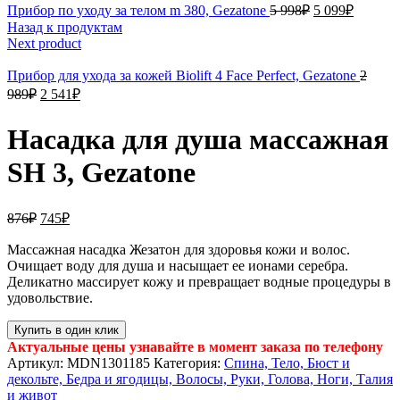
Прибор по уходу за телом m 380, Gezatone
5 998
₽
5 099
₽
Назад к продуктам
Next product
Прибор для ухода за кожей Biolift 4 Face Perfect, Gezatone
2
989
₽
2 541
₽
Насадка для душа массажная
SH 3, Gezatone
876
₽
745
₽
Массажная насадка Жезатон для здоровья кожи и волос.
Очищает воду для душа и насыщает ее ионами серебра.
Деликатно массирует кожу и превращает водные процедуры в
удовольствие.
Купить в один клик
Актуальные цены узнавайте в момент заказа по телефону
Артикул:
MDN1301185
Категория:
Спина, Тело, Бюст и
декольте, Бедра и ягодицы, Волосы, Руки, Голова, Ноги, Талия
и живот