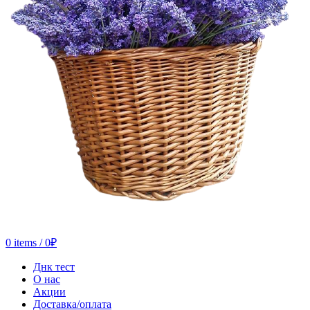
0
items
/
0
₽
Днк тест
О нас
Акции
Доставка/оплата