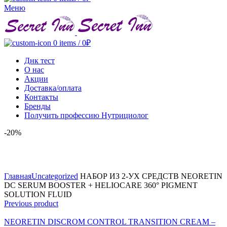
Меню
0
items
/
0
₽
Днк тест
О нас
Акции
Доставка/оплата
Контакты
Бренды
Получить профессию Нутрициолог
-20%
Click to enlarge
Главная
Uncategorized
НАБОР ИЗ 2-УХ СРЕДСТВ NEORETIN
DC SERUM BOOSTER + HELIOCARE 360° PIGMENT
SOLUTION FLUID
Previous product
NEORETIN DISCROM CONTROL TRANSITION CREAM –