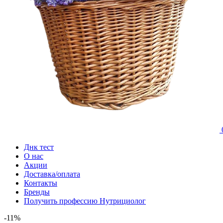
Днк тест
О нас
Акции
Доставка/оплата
Контакты
Бренды
Получить профессию Нутрициолог
-11%