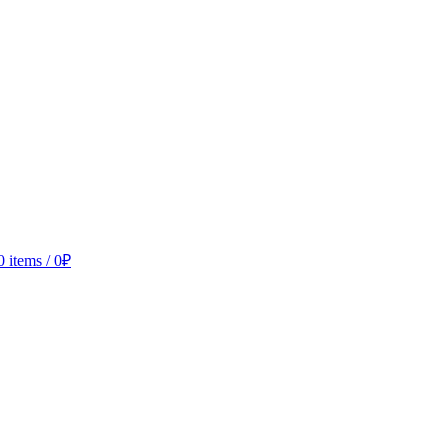
0
items
/
0
₽