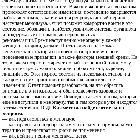
своем организме и наметить индивидуальный план действий
с учетом ваших особенностей. В жизни женщины с возрастом
происходят естественные изменения: постепенно завершается
работа яичников, заканчивается репродуктивный период,
наступает менопауза. Отчет поможет комфортно войти в это
состояние, обозначить наиболее уязвимые системы организма
и поддержать их с помощью персональных
рекомендаций.Время наступления менопаузы у каждой
женщины индивидуально. На это влияют не только
генетические факторы и особенности организма, но и
повседневные привычки, а также факторы внешней среды. На
то, в каком возрасте стартует новый жизненный цикл, могут
повлиять стресс, малоподвижный образ жизни, курение,
лишний вес. Этот период состоит из нескольких этапов, на
каждом из них происходят особые физиологические
изменения. Отчет поможет разобраться, на что обратить
внимание в эти периоды, чтобы поддержать здоровье и
оптимальное самочувствие. Подойдет как женщинам, которые
еще не вступили в менопаузу, так и тем которые уже находятся
в этом состоянии.
В ДНК-отчете вы найдете ответы на
вопросы:
— как подготовиться к менопаузе
— как правильно подобрать заместительную гормональную
терапию и предотвратить риски ее применения
— как войти в период менопаузы легко