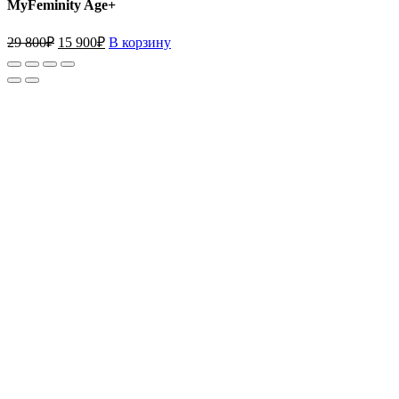
MyFeminity Age+
29 800
₽
15 900
₽
В корзину