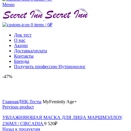
Меню
0
items
/
0
₽
Днк тест
О нас
Акции
Доставка/оплата
Контакты
Бренды
Получить профессию Нутрициолог
-47%
Click to enlarge
Главная
ДНК-Тесты
MyFeminity Age+
Previous product
УВЛАЖНЯЮЩАЯ МАСКА ДЛЯ ЛИЦА МАРШМЭЛЛОУ,
236МЛ / CIRCADIA
9 520
₽
Назад к продуктам