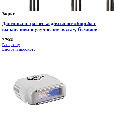
Закрыть
Дарсонваль-расческа для волос «Борьба с
выпадением и улучшение роста», Gezatone
2 790
₽
В корзину
Быстрый просмотр