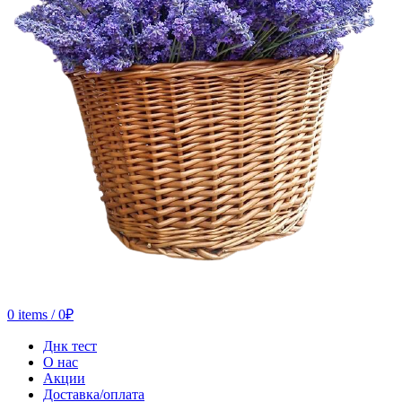
0
items
/
0
₽
Днк тест
О нас
Акции
Доставка/оплата