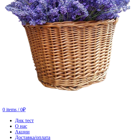
0
items
/
0
₽
Днк тест
О нас
Акции
Доставка/оплата