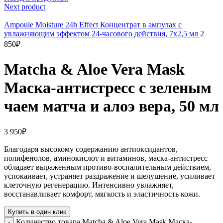
Next product
Ampoule Moisture 24h Effect Концентрат в ампулах с
увлажняющим эффектом 24-часового действия, 7х2,5 мл
2
850
₽
Matcha & Aloe Vera Mask
Маска-антистресс с зеленым
чаем матча и алоэ вера, 50 мл
3 950
₽
Благодаря высокому содержанию антиоксидантов,
полифенолов, аминокислот и витаминов, маска-антистресс
обладает выраженным противо-воспалительным действием,
успокаивает, устраняет раздражение и шелушение, усиливает
клеточную регенерацию. Интенсивно увлажняет,
восстанавливает комфорт, мягкость и эластичность кожи.
Купить в один клик
Количество товара Matcha & Aloe Vera Mask Маска-