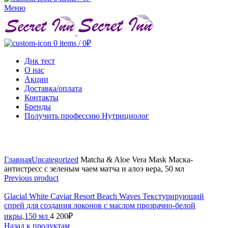
Меню
0
items
/
0
₽
Днк тест
О нас
Акции
Доставка/оплата
Контакты
Бренды
Получить профессию Нутрициолог
Click to enlarge
Главная
Uncategorized
Matcha & Aloe Vera Mask Маска-
антистресс с зеленым чаем матча и алоэ вера, 50 мл
Previous product
Glacial White Caviar Resort Beach Waves Текстурирующий
спрей для создания локонов с маслом прозрачно-белой
икры,150 мл
4 200
₽
Назад к продуктам