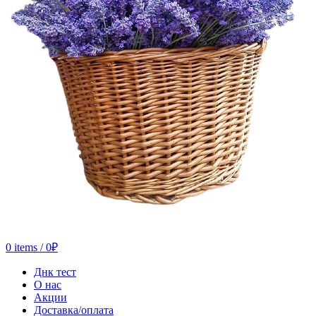
0
items
/
0
₽
Днк тест
О нас
Акции
Доставка/оплата