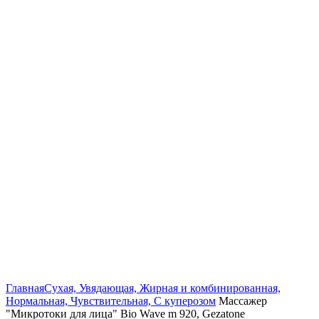
Click to enlarge
Главная
Сухая, Увядающая, Жирная и комбинированная,
Нормальная, Чувствительная, С куперозом
Массажер
"Микротоки для лица" Bio Wave m 920, Gezatone