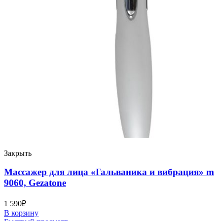
Закрыть
Массажер для лица «Гальваника и вибрация» m
9060, Gezatone
1 590
₽
В корзину