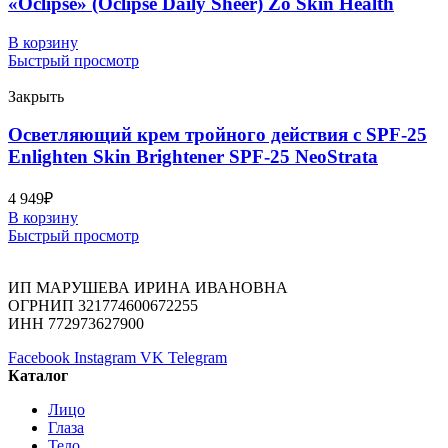
«Oclipse» (Oclipse Daily Sheer) Zo Skin Health
В корзину
Быстрый просмотр
Закрыть
Осветляющий крем тройного действия с SPF-25
Enlighten Skin Brightener SPF-25 NeoStrata
4 949
₽
В корзину
Быстрый просмотр
ИП МАРУШЕВА ИРИНА ИВАНОВНА
ОГРНИП 321774600672255
ИНН 772973627900
Facebook
Instagram
VK
Telegram
Каталог
Лицо
Глаза
Тело