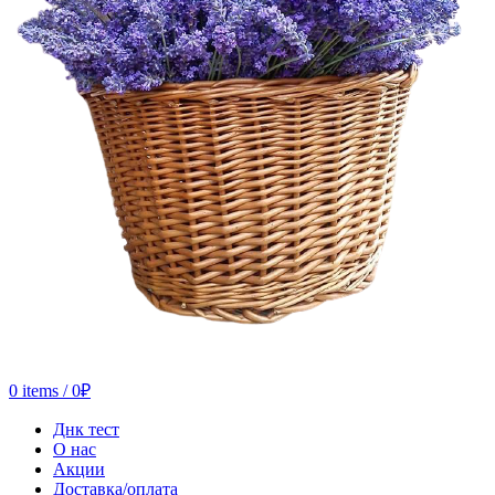
0
items
/
0
₽
Днк тест
О нас
Акции
Доставка/оплата