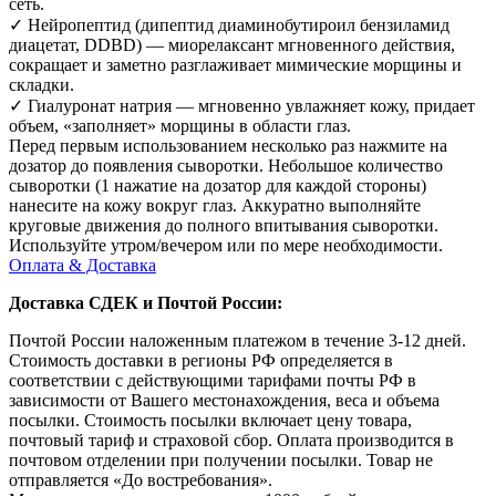
сеть.
✓ Нейропептид (дипептид диаминобутироил бензиламид
диацетат, DDBD) — миорелаксант мгновенного действия,
сокращает и заметно разглаживает мимические морщины и
складки.
✓ Гиалуронат натрия — мгновенно увлажняет кожу, придает
объем, «заполняет» морщины в области глаз.
Перед первым использованием несколько раз нажмите на
дозатор до появления сыворотки. Небольшое количество
сыворотки (1 нажатие на дозатор для каждой стороны)
нанесите на кожу вокруг глаз. Аккуратно выполняйте
круговые движения до полного впитывания сыворотки.
Используйте утром/вечером или по мере необходимости.
Оплата & Доставка
Доставка СДЕК и Почтой России:
Почтой России наложенным платежом в течение 3-12 дней.
Стоимость доставки в регионы РФ определяется в
соответствии с действующими тарифами почты РФ в
зависимости от Вашего местонахождения, веса и объема
посылки. Стоимость посылки включает цену товара,
почтовый тариф и страховой сбор. Оплата производится в
почтовом отделении при получении посылки. Товар не
отправляется «До востребования».