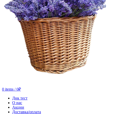
0
items
/
0
₽
Днк тест
О нас
Акции
Доставка/оплата