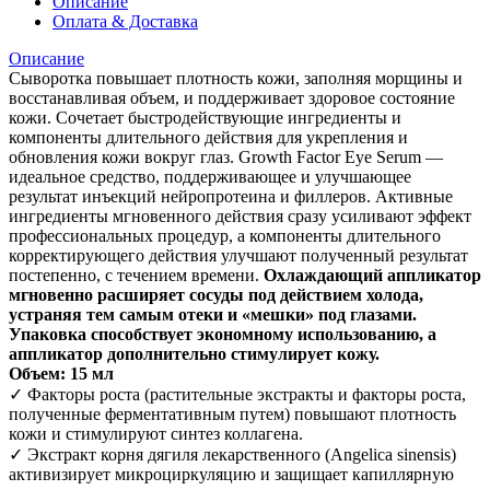
Описание
Оплата & Доставка
Описание
Сыворотка повышает плотность кожи, заполняя морщины и
восстанавливая объем, и поддерживает здоровое состояние
кожи. Сочетает быстродействующие ингредиенты и
компоненты длительного действия для укрепления и
обновления кожи вокруг глаз. Growth Factor Eye Serum —
идеальное средство, поддерживающее и улучшающее
результат инъекций нейропротеина и филлеров. Активные
ингредиенты мгновенного действия сразу усиливают эффект
профессиональных процедур, а компоненты длительного
корректирующего действия улучшают полученный результат
постепенно, с течением времени.
Охлаждающий аппликатор
мгновенно расширяет сосуды под действием холода,
устраняя тем самым отеки и «мешки» под глазами.
Упаковка способствует экономному использованию, а
аппликатор дополнительно стимулирует кожу.
Объем:
15 мл
✓ Факторы роста (растительные экстракты и факторы роста,
полученные ферментативным путем) повышают плотность
кожи и стимулируют синтез коллагена.
✓ Экстракт корня дягиля лекарственного (Angelica sinensis)
активизирует микроциркуляцию и защищает капиллярную