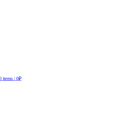
0
items
/
0
₽