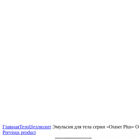
Click to enlarge
Главная
Тело
Целлюлит
Эмульсия для тела серии «Oraser Plus» Or
Previous product