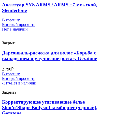
Аксессуар SYS ARMS / ARMS +7 мужской,
Slendertone
В корзину
Быстрый просмотр
Нет в наличии
Закрыть
Дарсонваль-расческа для волос «Борьба с
выпадением и улучшение роста», Gezatone
2 790
₽
В корзину
Быстрый просмотр
-31%
Нет в наличии
Закрыть
Корректирующее утягивающее белье
Slim’n’Shape Bodysuit комбидрес (черный),
Gezatone