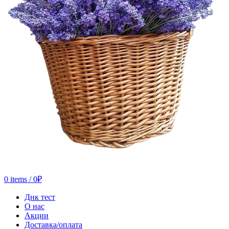
0
items
/
0
₽
Днк тест
О нас
Акции
Доставка/оплата