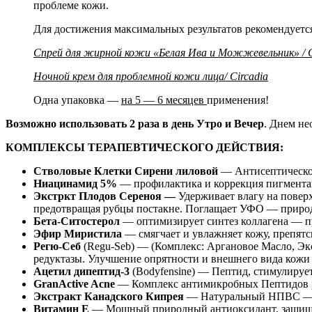
проблеме кожи.
Для достижения максимальных результатов рекомендуется
Спрей для жирной кожи «Белая Ива и Можжевельник» / C
Ночной крем для проблемной кожи лица/ Circadia
Одна упаковка —
на 5 — 6 месяцев
применения!
Возможно использовать 2 раза в день Утро и Вечер
. Днем н
КОМПЛЕКСЫ ТЕРАПЕВТИЧЕСКОГО ДЕЙСТВИЯ:
Стволовые Клетки Сирени лиловой
— Антисептическое
Ниацинамид 5%
— профилактика и коррекция пигментац
Экстркт Плодов Сереноя —
Удерживает влагу на повер
предотвращая рубцы постакне. Поглащает УФО — приро
Бета-Ситостерол
— оптимизирует
синтез коллагена — 
Эфир Миристила
— смягчает и увлажняет кожу, препятсв
Регю-Себ
(Regu-Seb) — (Комплекс: Аргановое Масло, Эк
редуктазы. Улучшение опрятности и внешнего вида кожи 
Ацетил дипептид-3
(Bodyfensine) — Пептид, стимулиру
GranActive Acne
— Комплекс антимикробных Пептидов ра
Экстракт Канадского Кипрея
— Натуральный НПВС — сн
Витамин Е
— Мощный природный антиоксидант, защищае