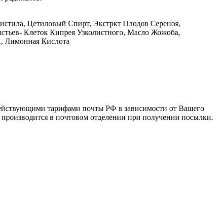
истила, Цетиловый Спирт, Экстркт Плодов Сереноя,
истьев- Клеток Кипрея Узколистного, Масло Жожоба,
А, Лимонная Кислота
 действующими тарифами почты РФ в зависимости от Вашего
а производится в почтовом отделении при получении посылки.