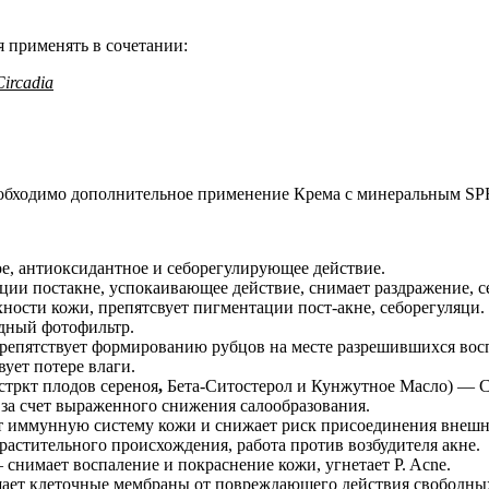
 применять в сочетании:
ircadia
еобходимо дополнительное применение Крема с минеральным SP
, антиоксидантное и себорегулирующее действие.
ии постакне, успокаивающее действие, снимает раздражение, с
хности кожи, препятсвует пигментации пост-акне, себорегуляци
дный фотофильтр.
препятствует формированию рубцов на месте разрешившихся вос
ует потере влаги.
стркт плодов сереноя
,
Бета-Ситостерол и Кунжутное Масло) — С
за счет выраженного снижения салообразования.
ет иммунную систему кожи и снижает риск присоединения внеш
стительного происхождения, работа против возбудителя акне.
имает воспаление и покраснение кожи, угнетает P. Acne.
т клеточные мембраны от повреждающего действия свободных