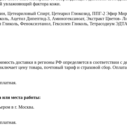
ый увлажняющий фактора кожи.
рин, Цетеариловый Спирт, Цетеарил Глюкозид, ППГ-2 Эфир Мир
коль, Ацетил Дипептид-3, Аминогексаноат, Экстракт Цветов- Л
Гликоль, Феноксиэтанол, Гексилен Гликоль, Тетрасодиум ЭДТ
оимость доставки в регионы РФ определяется в соответствии с
включает цену товара, почтовый тариф и страховой сбор. Оплат
платная.
 или места работы:
ером в г. Москва.
платная.