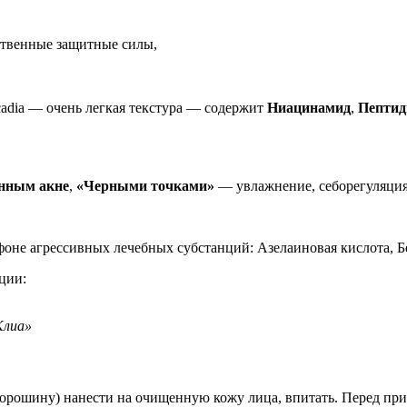
твенные защитные силы,
adia — очень легкая текстура — содержит
Ниацинамид
,
Пепти
енным акне
,
«Черными точками»
— увлажнение, себорегуляци
фоне агрессивных лечебных субстанций: Азелаиновая кислота, 
ции:
Клиа»
горошину) нанести на очищенную кожу лица, впитать. Перед пр