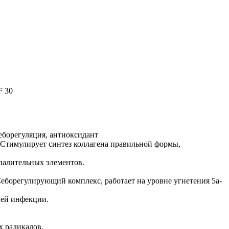
F 30
еборегуляция, антиоксидант
. Стимулирует синтез коллагена правильной формы,
палительных элементов.
еборегулирующий комплекс, работает на уровне угнетения 5а-
ней инфекции.
 радикалов.