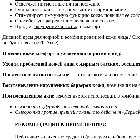
Осветляет пигментные
пятна пост-акне
,
Рубцы пост-акне
— не допускает их формирование,
Стимулирует иммунную функцию кожи, повышая ее собс
Способствует разрешению воспаленного акне,
Придает
ощущение чистоты
, и комфорт.
Дневной крем для жирной и комбинированной кожи лица / Circ
возбудителя акне (P. Acne)
Придает коже комфорт и ухоженный опрятный вид!
Уход за проблемной кожей лица с жирным блеском, воспал
Пигментные пятна пост-акне
— профилактика и осветление.
Восстановление нарушенных барьеров кожи
, возникших на 
При воспаленном акне
рекомендуется использовать в комбина
Сыворотка «ДермаКлиа» для проблемной кожи
Сыворотка против прыщей локального действия «Дерма
РЕКОМЕНДАЦИИ К ПРИМЕНЕНИЮ:
Небольшое количество средства (размером с небольшую 