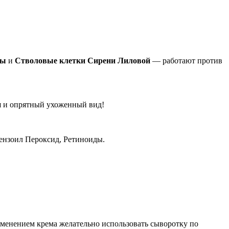
ды
и
Стволовые клетки Сирени Лиловой
— работают против
я и опрятный ухоженный вид!
Бензоил Пероксид, Ретиноиды.
именением крема желательно использовать сыворотку по