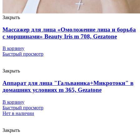
Закрыть
Массажер для лица «Омоложение лица и борьба
с морщинами» Beauty Iris m 708, Gezatone
В корзину
Быстрый просмотр
Закрыть
Аппарат для лица "Гальваника+Микротоки" в
домашних условиях m 365, Gezatone
В корзину
Быстрый просмотр
Нет в наличии
Закрыть