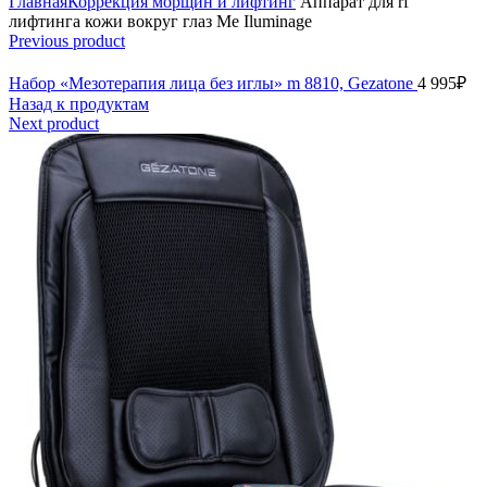
Главная
Коррекция морщин и лифтинг
Аппарат для rf
лифтинга кожи вокруг глаз Me Iluminage
Previous product
Набор «Мезотерапия лица без иглы» m 8810, Gezatone
4 995
₽
Назад к продуктам
Next product