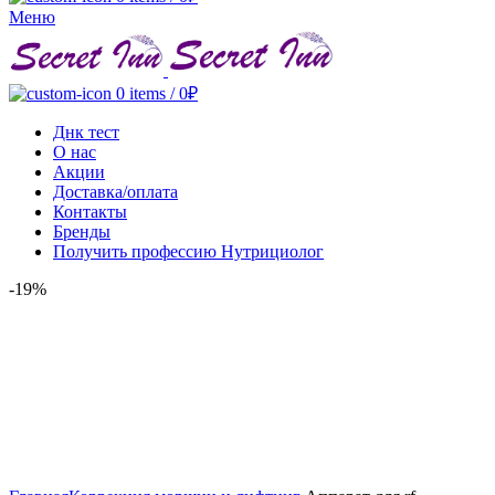
Меню
0
items
/
0
₽
Днк тест
О нас
Акции
Доставка/оплата
Контакты
Бренды
Получить профессию Нутрициолог
-19%
Click to enlarge