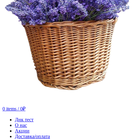
0
items
/
0
₽
Днк тест
О нас
Акции
Доставка/оплата