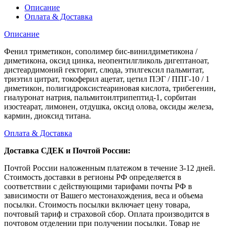
Описание
Оплата & Доставка
Описание
Фенил триметикон, сополимер бис-винилдиметикона /
диметикона, оксид цинка, неопентилгликоль дигептаноат,
дистеардимоний гекторит, слюда, этилгексил пальмитат,
триэтил цитрат, токоферил ацетат, цетил ПЭГ / ППГ-10 / 1
диметикон, полигидроксистеариновая кислота, трибегенин,
гиалуронат натрия, пальмитоилтрипептид-1, сорбитан
изостеарат, лимонен, отдушка, оксид олова, оксиды железа,
кармин, диоксид титана.
Оплата & Доставка
Доставка СДЕК и Почтой России:
Почтой России наложенным платежом в течение 3-12 дней.
Стоимость доставки в регионы РФ определяется в
соответствии с действующими тарифами почты РФ в
зависимости от Вашего местонахождения, веса и объема
посылки. Стоимость посылки включает цену товара,
почтовый тариф и страховой сбор. Оплата производится в
почтовом отделении при получении посылки. Товар не