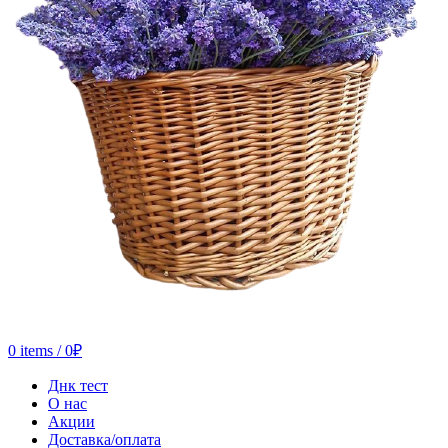
0
items
/
0
₽
Днк тест
О нас
Акции
Доставка/оплата